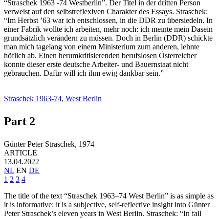
“Straschek 1963 -74 Westberlin”. Der Titel in der dritten Person
verweist auf den selbstreflexiven Charakter des Essays. Straschek:
“Im Herbst ’63 war ich entschlossen, in die DDR zu übersiedeln. In
einer Fabrik wollte ich arbeiten, mehr noch: ich meinte mein Dasein
grundsätzlich verändern zu müssen. Doch in Berlin (DDR) schickte
man mich tagelang von einem Ministerium zum anderen, lehnte
höflich ab. Einen herumkritisierenden berufslosen Österreicher
konnte dieser erste deutsche Arbeiter- und Bauernstaat nicht
gebrauchen. Dafür will ich ihm ewig dankbar sein.”
Straschek 1963-74, West Berlin
Part 2
Günter Peter Straschek,
1974
ARTICLE
13.04.2022
NL
EN
DE
1
2
3
4
The title of the text “Straschek 1963–74 West Berlin” is as simple as
it is informative: it is a subjective, self-reflective insight into Günter
Peter Straschek’s eleven years in West Berlin. Straschek: “In fall