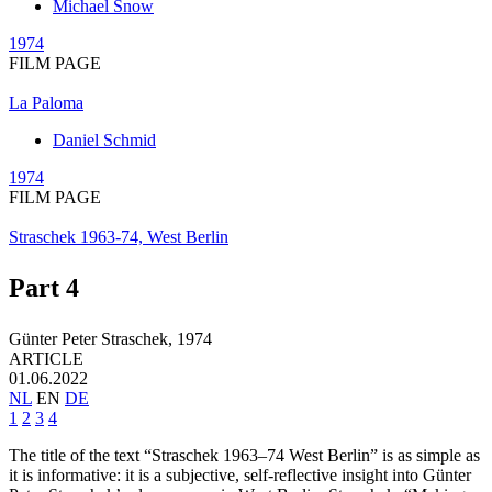
Michael Snow
1974
FILM PAGE
La Paloma
Daniel Schmid
1974
FILM PAGE
Straschek 1963-74, West Berlin
Part 4
Günter Peter Straschek,
1974
ARTICLE
01.06.2022
NL
EN
DE
1
2
3
4
The title of the text “Straschek 1963–74 West Berlin” is as simple as
it is informative: it is a subjective, self-reflective insight into Günter