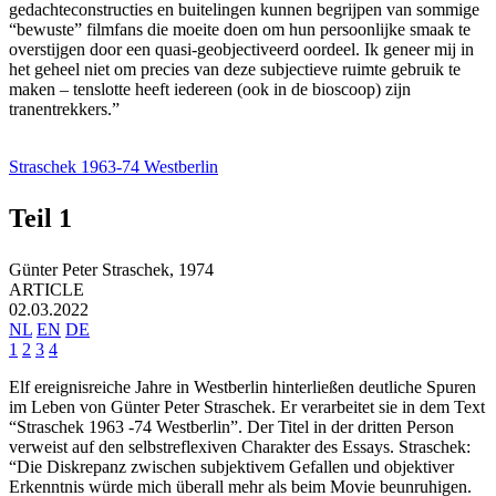
gedachteconstructies en buitelingen kunnen begrijpen van sommige
“bewuste” filmfans die moeite doen om hun persoonlijke smaak te
overstijgen door een quasi-geobjectiveerd oordeel. Ik geneer mij in
het geheel niet om precies van deze subjectieve ruimte gebruik te
maken – tenslotte heeft iedereen (ook in de bioscoop) zijn
tranentrekkers.”
Straschek 1963-74 Westberlin
Teil 1
Günter Peter Straschek,
1974
ARTICLE
02.03.2022
NL
EN
DE
1
2
3
4
Elf ereignisreiche Jahre in Westberlin hinterließen deutliche Spuren
im Leben von Günter Peter Straschek. Er verarbeitet sie in dem Text
“Straschek 1963 -74 Westberlin”. Der Titel in der dritten Person
verweist auf den selbstreflexiven Charakter des Essays. Straschek:
“Die Diskrepanz zwischen subjektivem Gefallen und objektiver
Erkenntnis würde mich überall mehr als beim Movie beunruhigen.