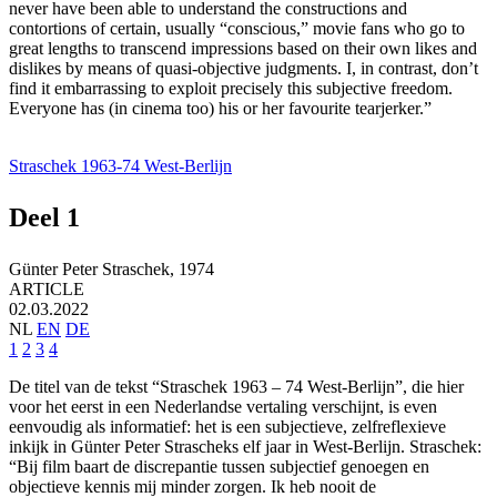
never have been able to understand the constructions and
contortions of certain, usually “conscious,” movie fans who go to
great lengths to transcend impressions based on their own likes and
dislikes by means of quasi-objective judgments. I, in contrast, don’t
find it embarrassing to exploit precisely this subjective freedom.
Everyone has (in cinema too) his or her favourite tearjerker.”
Straschek 1963-74 West-Berlijn
Deel 1
Günter Peter Straschek,
1974
ARTICLE
02.03.2022
NL
EN
DE
1
2
3
4
De titel van de tekst “Straschek 1963 – 74 West-Berlijn”, die hier
voor het eerst in een Nederlandse vertaling verschijnt, is even
eenvoudig als informatief: het is een subjectieve, zelfreflexieve
inkijk in Günter Peter Strascheks elf jaar in West-Berlijn. Straschek:
“Bij film baart de discrepantie tussen subjectief genoegen en
objectieve kennis mij minder zorgen. Ik heb nooit de