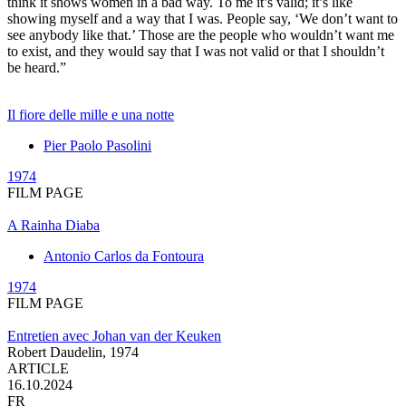
think it shows women in a bad way. To me it’s valid; it’s like
showing myself and a way that I was. People say, ‘We don’t want to
see anybody like that.’ Those are the people who wouldn’t want me
to exist, and they would say that I was not valid or that I shouldn’t
be heard.”
Il fiore delle mille e una notte
Pier Paolo Pasolini
1974
FILM PAGE
A Rainha Diaba
Antonio Carlos da Fontoura
1974
FILM PAGE
Entretien avec Johan van der Keuken
Robert Daudelin,
1974
ARTICLE
16.10.2024
FR