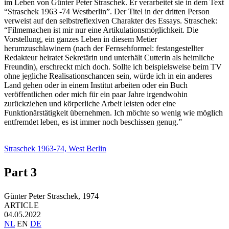
im Leben von Günter Peter Straschek. Er verarbeitet sie in dem Text
“Straschek 1963 -74 Westberlin”. Der Titel in der dritten Person
verweist auf den selbstreflexiven Charakter des Essays. Straschek:
“Filmemachen ist mir nur eine Artikulationsmöglichkeit. Die
Vorstellung, ein ganzes Leben in diesem Metier
herumzuschlawinern (nach der Fernsehformel: festangestellter
Redakteur heiratet Sekretärin und unterhält Cutterin als heimliche
Freundin), erschreckt mich doch. Sollte ich beispielsweise beim TV
ohne jegliche Realisationschancen sein, würde ich in ein anderes
Land gehen oder in einem Institut arbeiten oder ein Buch
veröffentlichen oder mich für ein paar Jahre irgendwohin
zurückziehen und körperliche Arbeit leisten oder eine
Funktionärstätigkeit übernehmen. Ich möchte so wenig wie möglich
entfremdet leben, es ist immer noch beschissen genug.”
Straschek 1963-74, West Berlin
Part 3
Günter Peter Straschek,
1974
ARTICLE
04.05.2022
NL
EN
DE