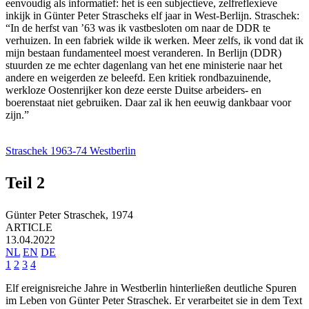
eenvoudig als informatief: het is een subjectieve, zelfreflexieve
inkijk in Günter Peter Strascheks elf jaar in West-Berlijn. Straschek:
“In de herfst van ’63 was ik vastbesloten om naar de DDR te
verhuizen. In een fabriek wilde ik werken. Meer zelfs, ik vond dat ik
mijn bestaan fundamenteel moest veranderen. In Berlijn (DDR)
stuurden ze me echter dagenlang van het ene ministerie naar het
andere en weigerden ze beleefd. Een kritiek rondbazuinende,
werkloze Oostenrijker kon deze eerste Duitse arbeiders- en
boerenstaat niet gebruiken. Daar zal ik hen eeuwig dankbaar voor
zijn.”
Straschek 1963-74 Westberlin
Teil 2
Günter Peter Straschek,
1974
ARTICLE
13.04.2022
NL
EN
DE
1
2
3
4
Elf ereignisreiche Jahre in Westberlin hinterließen deutliche Spuren
im Leben von Günter Peter Straschek. Er verarbeitet sie in dem Text