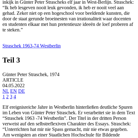
inkijk in Günter Peter Strascheks elf jaar in West-Berlijn. Straschek:
“Ik heb lesgeven nooit leuk gevonden, ik heb er nooit veel aan
gehad. Zeker niet op een hogeschool voor beeldende kunsten, die
door de staat gerunde broeinesten van irrationaliteit waar docenten
en studenten elkaar met hun pretentieuze ideeën de loef proberen af
te steken.”
Straschek 1963-74 Westberlin
Teil 3
Günter Peter Straschek,
1974
ARTICLE
04.05.2022
NL
EN
DE
1
2
3
4
Elf ereignisreiche Jahre in Westberlin hinterließen deutliche Spuren
im Leben von Günter Peter Straschek. Er verarbeitet sie in dem Text
“Straschek 1963 -74 Westberlin”. Der Titel in der dritten Person
verweist auf den selbstreflexiven Charakter des Essays. Straschek:
“Unterrichten hat mir nie Spass gemacht, mir nie etwas gegeben.
Am wenigsten an einer Staatlichen Hochschule für Bildende