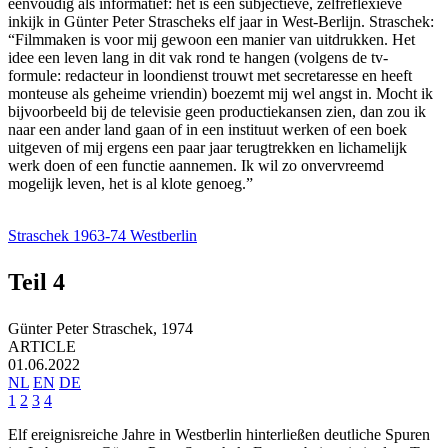
eenvoudig als informatief: het is een subjectieve, zelfreflexieve
inkijk in Günter Peter Strascheks elf jaar in West-Berlijn. Straschek:
“Filmmaken is voor mij gewoon een manier van uitdrukken. Het
idee een leven lang in dit vak rond te hangen (volgens de tv-
formule: redacteur in loondienst trouwt met secretaresse en heeft
monteuse als geheime vriendin) boezemt mij wel angst in. Mocht ik
bijvoorbeeld bij de televisie geen productiekansen zien, dan zou ik
naar een ander land gaan of in een instituut werken of een boek
uitgeven of mij ergens een paar jaar terugtrekken en lichamelijk
werk doen of een functie aannemen. Ik wil zo onvervreemd
mogelijk leven, het is al klote genoeg.”
Straschek 1963-74 Westberlin
Teil 4
Günter Peter Straschek,
1974
ARTICLE
01.06.2022
NL
EN
DE
1
2
3
4
Elf ereignisreiche Jahre in Westberlin hinterließen deutliche Spuren