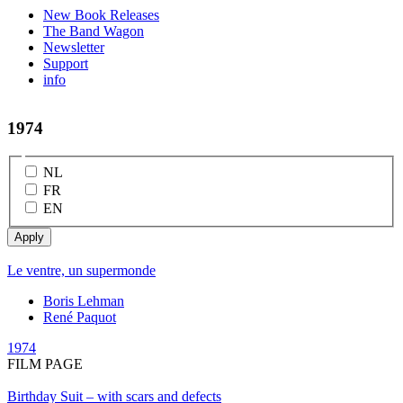
New Book Releases
The Band Wagon
Newsletter
Support
info
1974
NL
FR
EN
Le ventre, un supermonde
Boris Lehman
René Paquot
1974
FILM PAGE
Birthday Suit – with scars and defects