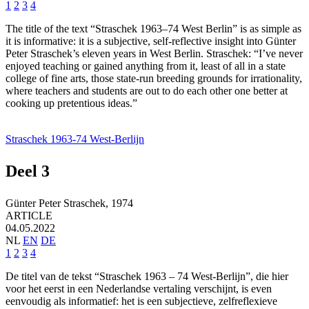
1
2
3
4
The title of the text “Straschek 1963–74 West Berlin” is as simple as
it is informative: it is a subjective, self-reflective insight into Günter
Peter Straschek’s eleven years in West Berlin. Straschek: “I’ve never
enjoyed teaching or gained anything from it, least of all in a state
college of fine arts, those state-run breeding grounds for irrationality,
where teachers and students are out to do each other one better at
cooking up pretentious ideas.”
Straschek 1963-74 West-Berlijn
Deel 3
Günter Peter Straschek,
1974
ARTICLE
04.05.2022
NL
EN
DE
1
2
3
4
De titel van de tekst “Straschek 1963 – 74 West-Berlijn”, die hier
voor het eerst in een Nederlandse vertaling verschijnt, is even
eenvoudig als informatief: het is een subjectieve, zelfreflexieve