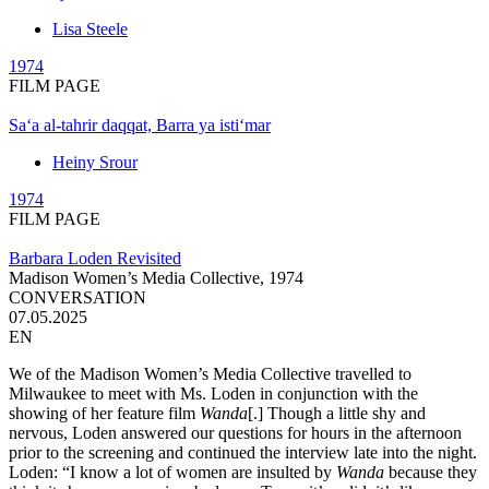
Lisa Steele
1974
FILM PAGE
Sa‘a al-tahrir daqqat, Barra ya isti‘mar
Heiny Srour
1974
FILM PAGE
Barbara Loden Revisited
Madison Women’s Media Collective,
1974
CONVERSATION
07.05.2025
EN
We of the Madison Women’s Media Collective travelled to
Milwaukee to meet with Ms. Loden in conjunction with the
showing of her feature film
Wanda
[.] Though a little shy and
nervous, Loden answered our questions for hours in the afternoon
prior to the screening and continued the interview late into the night.
Loden: “I know a lot of women are insulted by
Wanda
because they