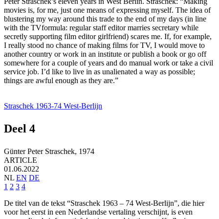
Peter Straschek’s eleven years in West Berlin. Straschek: “Making
movies is, for me, just one means of expressing myself. The idea of
blustering my way around this trade to the end of my days (in line
with the TV­formula: regular staff editor marries secretary while
secretly supporting film editor girlfriend) scares me. If, for example,
I really stood no chance of making films for TV, I would move to
another country or work in an institute or publish a book or go off
somewhere for a couple of years and do manual work or take a civil
service job. I’d like to live in as unalienated a way as possible;
things are awful enough as they are.”
Straschek 1963-74 West-Berlijn
Deel 4
Günter Peter Straschek,
1974
ARTICLE
01.06.2022
NL
EN
DE
1
2
3
4
De titel van de tekst “Straschek 1963 – 74 West-Berlijn”, die hier
voor het eerst in een Nederlandse vertaling verschijnt, is even