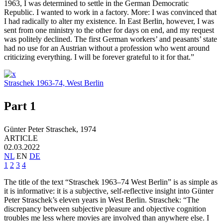
1963, I was determined to settle in the German Democratic
Republic. I wanted to work in a factory. More: I was convinced that
I had radically to alter my existence. In East Berlin, however, I was
sent from one ministry to the other for days on end, and my request
was politely declined. The first German workers’ and peasants’ state
had no use for an Austrian without a profession who went around
criticizing everything. I will be forever grateful to it for that.”
Straschek 1963-74, West Berlin
Part 1
Günter Peter Straschek,
1974
ARTICLE
02.03.2022
NL
EN
DE
1
2
3
4
The title of the text “Straschek 1963–74 West Berlin” is as simple as
it is informative: it is a subjective, self-reflective insight into Günter
Peter Straschek’s eleven years in West Berlin. Straschek: “The
discrepancy between subjective pleasure and objective cognition
troubles me less where movies are involved than anywhere else. I