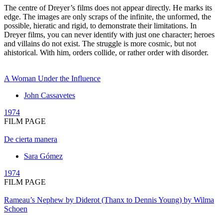
The centre of Dreyer’s films does not appear directly. He marks its
edge. The images are only scraps of the infinite, the unformed, the
possible, hieratic and rigid, to demonstrate their limitations. In
Dreyer films, you can never identify with just one character; heroes
and villains do not exist. The struggle is more cosmic, but not
ahistorical. With him, orders collide, or rather order with disorder.
A Woman Under the Influence
John Cassavetes
1974
FILM PAGE
De cierta manera
Sara Gómez
1974
FILM PAGE
Rameau’s Nephew by Diderot (Thanx to Dennis Young) by Wilma
Schoen