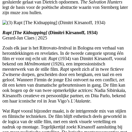
gesluierde gelaat van Dietrich opdoemen.
The Salvation Hunters
legt de basis voor de poëtische abstractie waarin von Sternberg later
zijn muze zou hullen.
Rapt [The Kidnapping]
(Dimitri Kirsanoff, 1934)
Gerard-Jan Claes | 2025
Zoals elk jaar is het Ritrovato-festival in Bologna een verhaal van
herontdekkingen en revelaties. In de tweede categorie sprong één
film er voor mij echt uit:
Rapt
(1934) van Dimitri Kirsanoff, vooral
bekend om
Ménilmontant
(1926), een impressionistisch
meesterwerk van de stille film.
Rapt
speelt zich af in twee fictieve
Zwitserse dorpen, gescheiden door een bergkam, een taal en een
geloof. Wanneer Firmin de jonge Elsi ontvoert na een conflict, zet
dit een keten van dramatische gebeurtenissen in gang. De film kan
ook bogen op de van twee opmerkelijke actrices: Nadia Sibirskaïa,
Kirsanoffs creatieve en persoonlijke partner, en Dita Parlo, bekend
om haar iconische rol in Jean Vigo’s
L’Atalante
.
Wat
Rapt
vooral bijzonder maakt, is de intrigerende mix van stijlen
en filmische technieken. De film blijft esthetisch deels geworteld in
de logica van de stille film, met een sterk visuele vertelling en
nadruk op montage. Tegelijkertijd zoekt Kirsanoff aansluiting bij