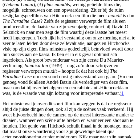
(
Gehenu Lamai
); (3)
films maudits
, weinig geliefde films die,
mogelijk, schreeuwen om een opwaardering. Zit er bij de ruim
zestig langspeelfilms van Hitchcock een film die meer
maudit
is dan
The Paradine Case
? Zelfs de regisseur verwerpt de film als een
producersfilm, de laatste van zijn zevenjarig contract bij David O.
Selznick en naar men zegt de film waarbij deze laatste het meest
heeft ingegrepen. Toch lijkt het verstandig om onze mening niet al te
zeer te laten leiden door deze zelfevaluatie, aangezien Hitchcocks
visie op zijn eigen films minstens gedeeltelijk beïnvloed wordt door
hun succes aan de kassa. Ik ben er in elk geval optimistisch
ingedoken. Als groot bewonderaar van zijn eerste Du Maurier-
verfilming
Jamaica Inn
(1939) – nog zo’n door schrijver en
regisseur verworpen
maudit
– hoopte ik dat het ook bij
The
Paradine Case
om een soort ernstig misverstand zou gaan. (Vreemd
genoeg vond ik alleen André Bazin als verdediger van deze film,
maar omdat hij over het algemeen een rabiate anti-Hitchcockiaan
was, is de waarde van zijn lofzang voor interpretatie vatbaar.)
1
Het minste wat je over dit soort film kan zeggen is dat de regisseur
altijd de juiste dingen doet, ook al zijn de scènes vaak verkeerd. Hij
weet bijvoorbeeld hoe de camera op de meest interessante manier te
draaien, wanneer een scène af te breken en wanneer een shot aan te
houden. Het genie van Hitchock schuilt finaal in de montage, maar
dat maakt onze waardering voor zijn geweldige talent qua
acteurspositionering er niet minder om. Kijk maar naar zijn aanpak