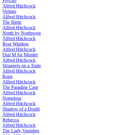
Psycho
Alfred Hitchcock
Vertigo
Alfred Hitchcock
The Birds
Alfred Hitchcock
North by Northwest
Alfred Hitchcock
Rear Window
Alfred Hitchcock
Dial M for Murder
Alfred Hitchcock
Strangers on a Train
Alfred Hitchcock
Rope
Alfred Hitchcock
The Paradine Case
Alfred Hitchcock
Notorious
Alfred Hitchcock
Shadow of a Doubt
Alfred Hitchcock
Rebecca
Alfred Hitchcock
The Lady Vanishes