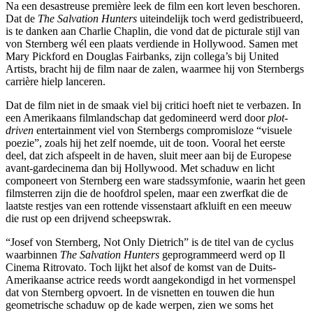
Na een desastreuse première leek de film een kort leven beschoren.
Dat de
The Salvation Hunters
uiteindelijk toch werd gedistribueerd,
is te danken aan Charlie Chaplin, die vond dat de picturale stijl van
von Sternberg wél een plaats verdiende in Hollywood. Samen met
Mary Pickford en Douglas Fairbanks, zijn collega’s bij United
Artists, bracht hij de film naar de zalen, waarmee hij von Sternbergs
carrière hielp lanceren.
Dat de film niet in de smaak viel bij critici hoeft niet te verbazen. In
een Amerikaans filmlandschap dat gedomineerd werd door
plot-
driven
entertainment viel von Sternbergs compromisloze “visuele
poezie”, zoals hij het zelf noemde, uit de toon. Vooral het eerste
deel, dat zich afspeelt in de haven, sluit meer aan bij de Europese
avant-gardecinema dan bij Hollywood. Met schaduw en licht
componeert von Sternberg een ware stadssymfonie, waarin het geen
filmsterren zijn die de hoofdrol spelen, maar een zwerfkat die de
laatste restjes van een rottende vissenstaart afkluift en een meeuw
die rust op een drijvend scheepswrak.
“Josef von Sternberg, Not Only Dietrich” is de titel van de cyclus
waarbinnen
The Salvation Hunters
geprogrammeerd werd op Il
Cinema Ritrovato. Toch lijkt het alsof de komst van de Duits-
Amerikaanse actrice reeds wordt aangekondigd in het vormenspel
dat von Sternberg opvoert. In de visnetten en touwen die hun
geometrische schaduw op de kade werpen, zien we soms het