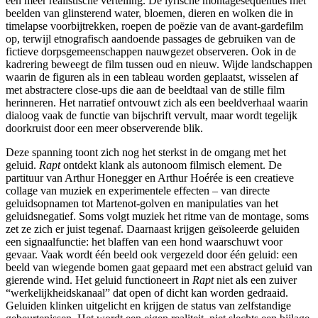
een meer realistische vertelling. De lyrische montagesequenties met
beelden van glinsterend water, bloemen, dieren en wolken die in
timelapse voorbijtrekken, roepen de poëzie van de avant-gardefilm
op, terwijl etnografisch aandoende passages de gebruiken van de
fictieve dorpsgemeenschappen nauwgezet observeren. Ook in de
kadrering beweegt de film tussen oud en nieuw. Wijde landschappen
waarin de figuren als in een tableau worden geplaatst, wisselen af
met abstractere close-ups die aan de beeldtaal van de stille film
herinneren. Het narratief ontvouwt zich als een beeldverhaal waarin
dialoog vaak de functie van bijschrift vervult, maar wordt tegelijk
doorkruist door een meer observerende blik.
Deze spanning toont zich nog het sterkst in de omgang met het
geluid.
Rapt
ontdekt klank als autonoom filmisch element. De
partituur van Arthur Honegger en Arthur Hoérée is een creatieve
collage van muziek en experimentele effecten – van directe
geluidsopnamen tot Martenot-golven en manipulaties van het
geluidsnegatief. Soms volgt muziek het ritme van de montage, soms
zet ze zich er juist tegenaf. Daarnaast krijgen geïsoleerde geluiden
een signaalfunctie: het blaffen van een hond waarschuwt voor
gevaar. Vaak wordt één beeld ook vergezeld door één geluid: een
beeld van wiegende bomen gaat gepaard met een abstract geluid van
gierende wind. Het geluid functioneert in
Rapt
niet als een zuiver
“werkelijkheidskanaal” dat open of dicht kan worden gedraaid.
Geluiden klinken uitgelicht en krijgen de status van zelfstandige