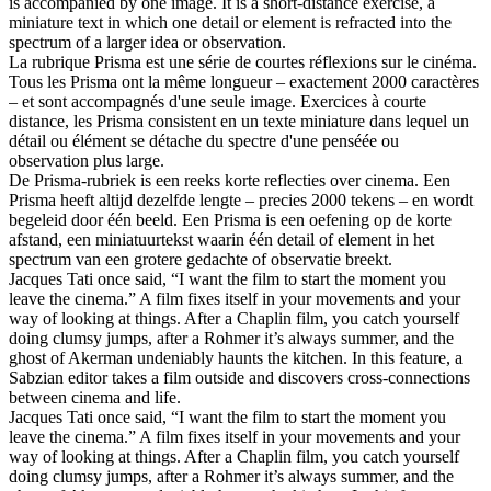
is accompanied by one image. It is a short-distance exercise, a
miniature text in which one detail or element is refracted into the
spectrum of a larger idea or observation.
La rubrique Prisma est une série de courtes réflexions sur le cinéma.
Tous les Prisma ont la même longueur – exactement 2000 caractères
– et sont accompagnés d'une seule image. Exercices à courte
distance, les Prisma consistent en un texte miniature dans lequel un
détail ou élément se détache du spectre d'une penséée ou
observation plus large.
De Prisma-rubriek is een reeks korte reflecties over cinema. Een
Prisma heeft altijd dezelfde lengte – precies 2000 tekens – en wordt
begeleid door één beeld. Een Prisma is een oefening op de korte
afstand, een miniatuurtekst waarin één detail of element in het
spectrum van een grotere gedachte of observatie breekt.
Jacques Tati once said, “I want the film to start the moment you
leave the cinema.” A film fixes itself in your movements and your
way of looking at things. After a Chaplin film, you catch yourself
doing clumsy jumps, after a Rohmer it’s always summer, and the
ghost of Akerman undeniably haunts the kitchen. In this feature, a
Sabzian editor takes a film outside and discovers cross-connections
between cinema and life.
Jacques Tati once said, “I want the film to start the moment you
leave the cinema.” A film fixes itself in your movements and your
way of looking at things. After a Chaplin film, you catch yourself
doing clumsy jumps, after a Rohmer it’s always summer, and the