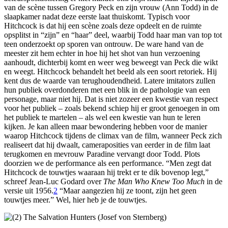
van de scène tussen Gregory Peck en zijn vrouw (Ann Todd) in de
slaapkamer nadat deze eerste laat thuiskomt. Typisch voor
Hitchcock is dat hij een scène zoals deze opdeelt en de ruimte
opsplitst in “zijn” en “haar” deel, waarbij Todd haar man van top tot
teen onderzoekt op sporen van ontrouw. De ware hand van de
meester zit hem echter in hoe hij het shot van hun verzoening
aanhoudt, dichterbij komt en weer weg beweegt van Peck die wikt
en weegt. Hitchcock behandelt het beeld als een soort retoriek. Hij
kent dus de waarde van terughoudendheid. Latere imitators zullen
hun publiek overdonderen met een blik in de pathologie van een
personage, maar niet hij. Dat is niet zozeer een kwestie van respect
voor het publiek – zoals bekend schiep hij er groot genoegen in om
het publiek te martelen – als wel een kwestie van hun te leren
kijken. Je kan alleen maar bewondering hebben voor de manier
waarop Hitchcock tijdens de climax van de film, wanneer Peck zich
realiseert dat hij dwaalt, cameraposities van eerder in de film laat
terugkomen en mevrouw Paradine vervangt door Todd. Plots
doorzien we de performance als een performance. “Men zegt dat
Hitchcock de touwtjes waaraan hij trekt er te dik bovenop legt,”
schreef Jean-Luc Godard over
The Man Who Knew Too Much
in de
versie uit 1956.
2
“Maar aangezien hij ze toont, zijn het geen
touwtjes meer.” Wel, hier heb je de touwtjes.