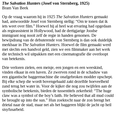
The Salvation Hunters
(Josef von Sternberg, 1925)
Bram Van Beek
Op de vraag waarom hij in 1925
The Salvation Hunters
gemaakt
had, antwoordde Josef von Sternberg stellig: “Om te tonen dat ik
iets weet over film.” Hoewel hij al heel wat ervaring had opgedaan
als regieassistent in Hollywood, had de dertigjarige Joodse
immigrant nog nooit zelf de regie in handen genomen. De
bewijsdrang van de debuterende von Sternberg is dan ook duidelijk
merkbaar in
The Salvation Hunters
. Hoewel de film gemaakt werd
met slechts een handvol geld, zien we een filmmaker aan het werk
die technisch wil uitpakken met een cinematografie die overloopt
van betekenis.
Drie verloren zielen, een meisje, een jongen en een weeskind,
vinden elkaar in een haven. Ze zwerven rond in de schaduw van
een gigantische baggermachine die onafgebroken modder opschept.
Bij elke schep die wordt bovengehaald zakt dezelfde hoeveelheid
zand terug het water in. Voor de kijker die nog zou twijfelen aan de
symbolische betekenis, bieden de tussentitels zekerheid: “The huge
claw was a symbol of the boy’s faith. He believed that all mud could
be brought up into the sun.” Hun zoektocht naar de zon brengt het
drietal naar de stad, maar net als het baggeren blijkt de jacht op heil
sisyfusarbeid.