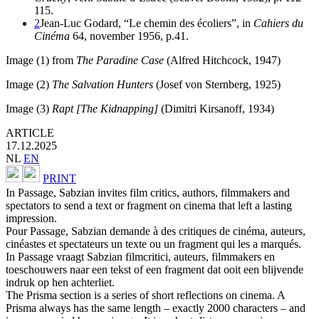
115.
2
Jean-Luc Godard, “Le chemin des écoliers”, in
Cahiers du
Cinéma
64, november 1956, p.41.
Image (1) from
The Paradine Case
(Alfred Hitchcock, 1947)
Image (2)
The Salvation Hunters
(Josef von Sternberg, 1925)
Image (3)
Rapt [The Kidnapping]
(Dimitri Kirsanoff, 1934)
ARTICLE
17.12.2025
NL
EN
PRINT
In Passage, Sabzian invites film critics, authors, filmmakers and
spectators to send a text or fragment on cinema that left a lasting
impression.
Pour Passage, Sabzian demande à des critiques de cinéma, auteurs,
cinéastes et spectateurs un texte ou un fragment qui les a marqués.
In Passage vraagt Sabzian filmcritici, auteurs, filmmakers en
toeschouwers naar een tekst of een fragment dat ooit een blijvende
indruk op hen achterliet.
The Prisma section is a series of short reflections on cinema. A
Prisma always has the same length – exactly 2000 characters – and