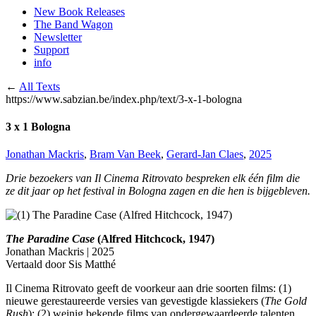
New Book Releases
The Band Wagon
Newsletter
Support
info
←
All Texts
https://www.sabzian.be/index.php/text/3-x-1-bologna
3 x 1 Bologna
Jonathan Mackris
,
Bram Van Beek
,
Gerard-Jan Claes
,
2025
Drie bezoekers van Il Cinema Ritrovato bespreken elk één film die
ze dit jaar op het festival in Bologna zagen en die hen is bijgebleven.
The Paradine Case
(Alfred Hitchcock, 1947)
Jonathan Mackris | 2025
Vertaald door Sis Matthé
Il Cinema Ritrovato geeft de voorkeur aan drie soorten films: (1)
nieuwe gerestaureerde versies van gevestigde klassiekers (
The Gold
Rush
); (2) weinig bekende films van ondergewaardeerde talenten