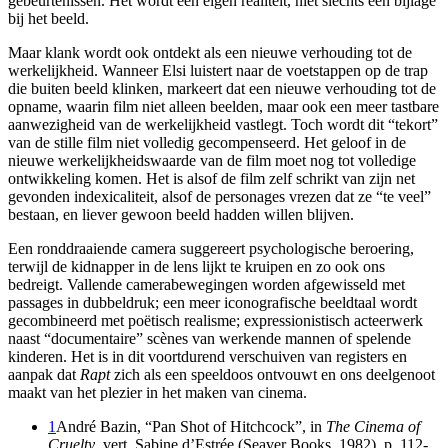
gebeurtenissen. Het wordt een eigen realiteit, niet slechts een bijlage
bij het beeld.
Maar klank wordt ook ontdekt als een nieuwe verhouding tot de
werkelijkheid. Wanneer Elsi luistert naar de voetstappen op de trap
die buiten beeld klinken, markeert dat een nieuwe verhouding tot de
opname, waarin film niet alleen beelden, maar ook een meer tastbare
aanwezigheid van de werkelijkheid vastlegt. Toch wordt dit “tekort”
van de stille film niet volledig gecompenseerd. Het geloof in de
nieuwe werkelijkheidswaarde van de film moet nog tot volledige
ontwikkeling komen. Het is alsof de film zelf schrikt van zijn net
gevonden indexicaliteit, alsof de personages vrezen dat ze “te veel”
bestaan, en liever gewoon beeld hadden willen blijven.
Een ronddraaiende camera suggereert psychologische beroering,
terwijl de kidnapper in de lens lijkt te kruipen en zo ook ons
bedreigt. Vallende camerabewegingen worden afgewisseld met
passages in dubbeldruk; een meer iconografische beeldtaal wordt
gecombineerd met poëtisch realisme; expressionistisch acteerwerk
naast “documentaire” scènes van werkende mannen of spelende
kinderen. Het is in dit voortdurend verschuiven van registers en
aanpak dat
Rapt
zich als een speeldoos ontvouwt en ons deelgenoot
maakt van het plezier in het maken van cinema.
1
André Bazin, “Pan Shot of Hitchcock”, in
The Cinema of
Cruelty
, vert. Sabine d’Estrée (Seaver Books, 1982), p. 112-