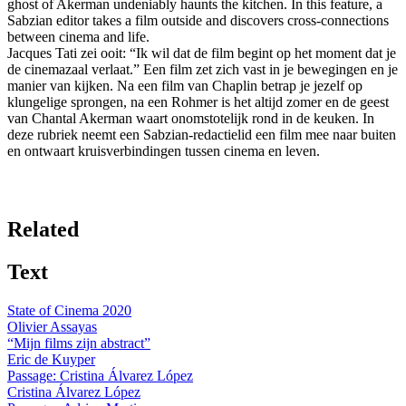
ghost of Akerman undeniably haunts the kitchen. In this feature, a
Sabzian editor takes a film outside and discovers cross-connections
between cinema and life.
Jacques Tati zei ooit: “Ik wil dat de film begint op het moment dat je
de cinemazaal verlaat.” Een film zet zich vast in je bewegingen en je
manier van kijken. Na een film van Chaplin betrap je jezelf op
klungelige sprongen, na een Rohmer is het altijd zomer en de geest
van Chantal Akerman waart onomstotelijk rond in de keuken. In
deze rubriek neemt een Sabzian-redactielid een film mee naar buiten
en ontwaart kruisverbindingen tussen cinema en leven.
Related
Text
State of Cinema 2020
Olivier Assayas
“Mijn films zijn abstract”
Eric de Kuyper
Passage: Cristina Álvarez López
Cristina Álvarez López