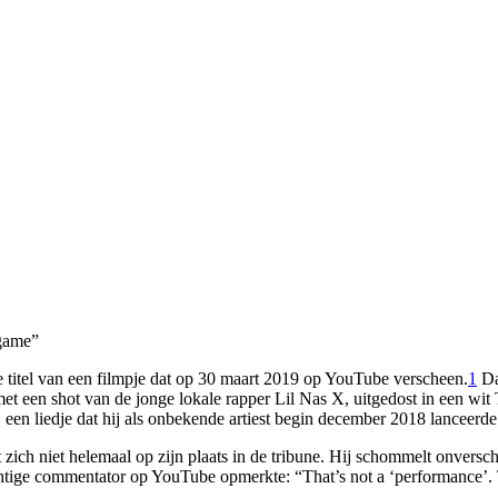
itel van een filmpje dat op 30 maart 2019 op YouTube verscheen.
1
Da
et een shot van de jonge lokale rapper Lil Nas X, uitgedost in een wit
n liedje dat hij als onbekende artiest begin december 2018 lanceerde v
lt zich niet helemaal op zijn plaats in de tribune. Hij schommelt onver
chtige commentator op YouTube opmerkte: “That’s not a ‘performance’. T