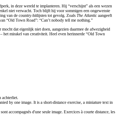
dperk, in deze wereld te implanteren. Hij “verschijnt” als een wezen
rd enkel niet verwacht. Toch blijft hij voor sommigen een ongewenste
ng van de country-hitlijsten tot gevolg. Zoals
The Atlantic
aangeeft
st van “Old Town Road”: “Can’t nobody tell me nothing.”
 mocht dat eigenlijk niet doen, aangezien daarmee de afwezigheid
t – het mirakel van creativiteit. Heel even herinnerde “Old Town
 achterliet.
ed by one image. It is a short-distance exercise, a miniature text in
 sont accompagnés d'une seule image. Exercices à courte distance, les