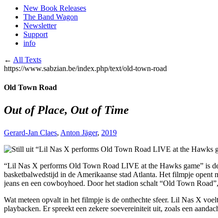
New Book Releases
The Band Wagon
Newsletter
Support
info
←
All Texts
https://www.sabzian.be/index.php/text/old-town-road
Old Town Road
Out of Place, Out of Time
Gerard-Jan Claes
,
Anton Jäger
,
2019
“Lil Nas X performs Old Town Road LIVE at the Hawks game” is de t
basketbalwedstijd in de Amerikaanse stad Atlanta. Het filmpje opent m
jeans en een cowboyhoed. Door het stadion schalt “Old Town Road”, ee
Wat meteen opvalt in het filmpje is de onthechte sfeer. Lil Nas X voe
playbacken. Er spreekt een zekere soevereiniteit uit, zoals een aanda