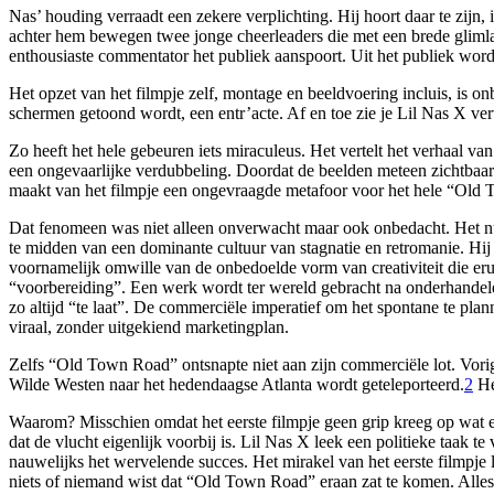
Nas’ houding verraadt een zekere verplichting. Hij hoort daar te zij
achter hem bewegen twee jonge cheerleaders die met een brede glimla
enthousiaste commentator het publiek aanspoort. Uit het publiek worde
Het opzet van het filmpje zelf, montage en beeldvoering incluis, is 
schermen getoond wordt, een entr’acte. Af en toe zie je Lil Nas X verwa
Zo heeft het hele gebeuren iets miraculeus. Het vertelt het verhaal va
een ongevaarlijke verdubbeling. Doordat de beelden meteen zichtbaar 
maakt van het filmpje een ongevraagde metafoor voor het hele “Ol
Dat fenomeen was niet alleen onverwacht maar ook onbedacht. Het num
te midden van een dominante cultuur van stagnatie en retromanie. Hij
voornamelijk omwille van de onbedoelde vorm van creativiteit die er
“voorbereiding”. Een werk wordt ter wereld gebracht na onderhandelen
zo altijd “te laat”. De commerciële imperatief om het spontane te pl
viraal, zonder uitgekiend marketingplan.
Zelfs “Old Town Road” ontsnapte niet aan zijn commerciële lot. Vori
Wilde Westen naar het hedendaagse Atlanta wordt geteleporteerd.
2
He
Waarom? Misschien omdat het eerste filmpje geen grip kreeg op wat 
dat de vlucht eigenlijk voorbij is. Lil Nas X leek een politieke taak 
nauwelijks het wervelende succes. Het mirakel van het eerste filmpje 
niets of niemand wist dat “Old Town Road” eraan zat te komen. Alles