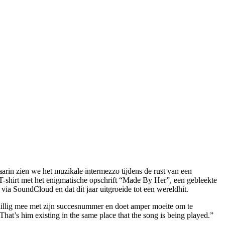
arin zien we het muzikale intermezzo tijdens de rust van een
 T-shirt met het enigmatische opschrift “Made By Her”, een gebleekte
ia SoundCloud en dat dit jaar uitgroeide tot een wereldhit.
schillig mee met zijn succesnummer en doet amper moeite om te
hat’s him existing in the same place that the song is being played.”