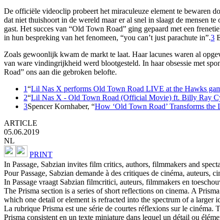
De officiële videoclip probeert het miraculeuze element te bewaren do
dat niet thuishoort in de wereld maar er al snel in slaagt de mensen te
gast. Het succes van “Old Town Road” ging gepaard met een frenetieke 
in hun bespreking van het fenomeen, “you can’t just parachute in”.
3
E
Zoals gewoonlijk kwam de markt te laat. Haar lacunes waren al opge
van ware vindingrijkheid werd blootgesteld. In haar obsessie met spont
Road” ons aan die gebroken belofte.
1
“
Lil Nas X performs Old Town Road LIVE at the Hawks ga
2
“
Lil Nas X - Old Town Road (Official Movie) ft. Billy Ray C
3
Spencer Kornhaber, “
How ‘Old Town Road’ Transforms the L
ARTICLE
05.06.2019
NL
PRINT
In Passage, Sabzian invites film critics, authors, filmmakers and specta
Pour Passage, Sabzian demande à des critiques de cinéma, auteurs, cin
In Passage vraagt Sabzian filmcritici, auteurs, filmmakers en toeschou
The Prisma section is a series of short reflections on cinema. A Prism
which one detail or element is refracted into the spectrum of a larger i
La rubrique Prisma est une série de courtes réflexions sur le cinéma.
Prisma consistent en un texte miniature dans lequel un détail ou éléme