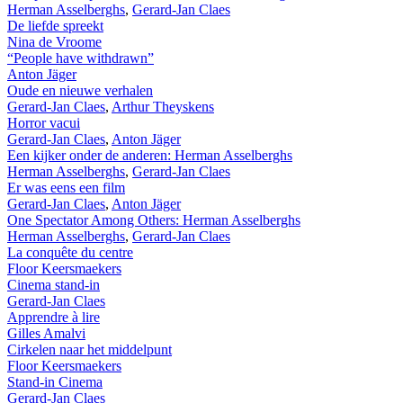
Herman Asselberghs
,
Gerard-Jan Claes
De liefde spreekt
Nina de Vroome
“People have withdrawn”
Anton Jäger
Oude en nieuwe verhalen
Gerard-Jan Claes
,
Arthur Theyskens
Horror vacui
Gerard-Jan Claes
,
Anton Jäger
Een kijker onder de anderen: Herman Asselberghs
Herman Asselberghs
,
Gerard-Jan Claes
Er was eens een film
Gerard-Jan Claes
,
Anton Jäger
One Spectator Among Others: Herman Asselberghs
Herman Asselberghs
,
Gerard-Jan Claes
La conquête du centre
Floor Keersmaekers
Cinema stand-in
Gerard-Jan Claes
Apprendre à lire
Gilles Amalvi
Cirkelen naar het middelpunt
Floor Keersmaekers
Stand-in Cinema
Gerard-Jan Claes