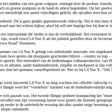
n, in het midden van een grote volgspot, omringd door de profane Amer
ch en groene pompons in de hand de artiest begeleiden. Op het speelvel
n uiteindelijk een aantal vrijwilligers gelicht, die opvallen door hun 
onbedoeld. Dit is geen gladjes geproduceerde videoclip. Het is niet mee
rd naar het scherm kijken, alsof hij zelf niet begrijpt hoe hij daar te zi
n een representatie die sneller is dan de werkelijkheid. Het evenement in
zijn, wordt zowel Lil Nas X als het publiek getroffen door de bevreemde
d Town Road”-fenomeen.
mer van Lil Nas X getuigt van onbedoelde innovatie: een ongekunstelde 
 nam twee genres die doorgaans gescheiden blijven – country en trap – 
uit spreekt. Het merendeel van de hedendaagse cultuurproducten, van f
 en aftasten, nadat marktonderzoek, enquête en steekproef al zijn vol
annen sluit het spontane vanzelfsprekend uit. Niet zo bij Lil Nas X. “
ge week lanceerde Lil Nas X na lang wachten een officiële videoclip 
t filmpje weet het “vormeloze” karakter van de basketbalwedstrijd ampe
er echt
gaande
was. Het tweede filmpje probeert krampachtig het “moment
te vervullen met zijn verzoening tussen twee genres die klassiek gesegr
lag eerder in de
unheimliche
ervaring dat alles zonder enige beraming a
 klopte onbedoeld.