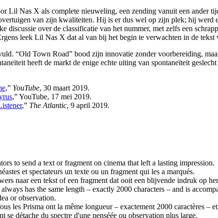
or Lil Nas X als complete nieuweling, een zending vanuit een ander tij
 overtuigen van zijn kwaliteiten. Hij is er dus wel op zijn plek; hij we
discussie over de classificatie van het nummer, met zelfs een schrappi
rgens leek Lil Nas X dat al van bij het begin te verwachten in de tek
vuld. “Old Town Road” bood zijn innovatie zonder voorbereiding, maar
aneïteit heeft de markt de enige echte uiting van spontaneïteit geslech
me
,”
YouTube
, 30 maart 2019.
yrus
,” YouTube, 17 mei 2019.
istener
,”
The Atlantic
, 9 april 2019.
tors to send a text or fragment on cinema that left a lasting impression.
éastes et spectateurs un texte ou un fragment qui les a marqués.
wers naar een tekst of een fragment dat ooit een blijvende indruk op hen
a always has the same length – exactly 2000 characters – and is accompani
dea or observation.
 Tous les Prisma ont la même longueur – exactement 2000 caractères – et
nt se détache du spectre d'une penséée ou observation plus large.