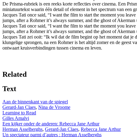
De Prisma-rubriek is een reeks korte reflecties over cinema. Een Prism
miniatuurtekst waarin één detail of element in het spectrum van een gr
Jacques Tati once said, “I want the film to start the moment you leave
jumps, after a Rohmer it’s always summer, and the ghost of Akerman un
Jacques Tati once said, “I want the film to start the moment you leave
jumps, after a Rohmer it’s always summer, and the ghost of Akerman un
Jacques Tati zei ooit: “Ik wil dat de film begint op het moment dat je
klungelige sprongen, na een Rohmer is het altijd zomer en de geest v
ontwaart kruisverbindingen tussen cinema en leven.
Related
Text
Aan de binnenkant van de spiegel
Gerard-Jan Claes
,
Nina de Vroome
Learning to Read
Gilles Amalvi
Een kijker onder de anderen: Rebecca Jane Arthur
Herman Asselberghs
,
Gerard-Jan Claes
,
Rebecca Jane Arthur
Un spectateur parmi d’autres : Herman Asselberghs