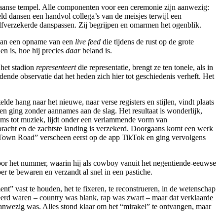
ikaanse tempel. Alle componenten voor een ceremonie zijn aanwezig:
d dansen een handvol collega’s van de meisjes terwijl een
zelfverzekerde danspassen. Zij begrijpen en omarmen het ogenblik.
r dan een opname van een
live feed
die tijdens de rust op de grote
en is, hoe hij precies
daar
beland is.
 het stadion
representeert
die representatie, brengt ze ten tonele, als in
nde observatie dat het heden zich hier tot geschiedenis verheft. Het
hang naar het nieuwe, naar verse registers en stijlen, vindt plaats
en ging zonder aannames aan de slag. Het resultaat is wonderlijk,
ilms tot muziek, lijdt onder een verlammende vorm van
bracht en de zachtste landing is verzekerd. Doorgaans komt een werk
Old Town Road” verscheen eerst op de app TikTok en ging vervolgens
voor het nummer, waarin hij als cowboy vanuit het negentiende-eeuwse
r te bewaren en verzandt al snel in een pastiche.
” vast te houden, het te fixeren, te reconstrueren, in de wetenschap
egeerd waren – country was blank, rap was zwart – maar dat verklaarde
anwezig was. Alles stond klaar om het “mirakel” te ontvangen, maar