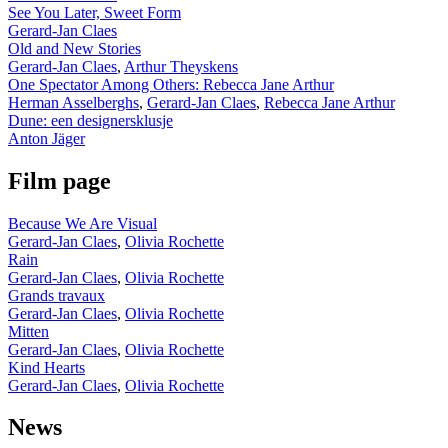
See You Later, Sweet Form
Gerard-Jan Claes
Old and New Stories
Gerard-Jan Claes
,
Arthur Theyskens
One Spectator Among Others: Rebecca Jane Arthur
Herman Asselberghs
,
Gerard-Jan Claes
,
Rebecca Jane Arthur
Dune: een designersklusje
Anton Jäger
Film page
Because We Are Visual
Gerard-Jan Claes
,
Olivia Rochette
Rain
Gerard-Jan Claes
,
Olivia Rochette
Grands travaux
Gerard-Jan Claes
,
Olivia Rochette
Mitten
Gerard-Jan Claes
,
Olivia Rochette
Kind Hearts
Gerard-Jan Claes
,
Olivia Rochette
News