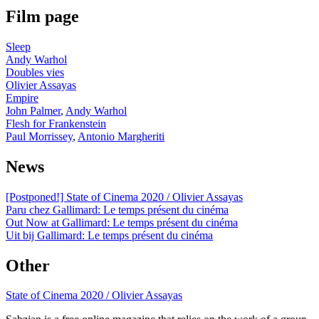
Film page
Sleep
Andy Warhol
Doubles vies
Olivier Assayas
Empire
John Palmer
,
Andy Warhol
Flesh for Frankenstein
Paul Morrissey
,
Antonio Margheriti
News
[Postponed!] State of Cinema 2020 / Olivier Assayas
Paru chez Gallimard: Le temps présent du cinéma
Out Now at Gallimard: Le temps présent du cinéma
Uit bij Gallimard: Le temps présent du cinéma
Other
State of Cinema 2020 / Olivier Assayas