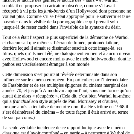
factice, le factice des genres, le factice des « stars » et Warhol
semblait en proposer la caricature obscène, comme s’il avait
récupéré à vil prix les
junk-bonds
d’un Hollywood dont personne ne
voulait plus. Comme s’il se l’était approprié pour le subvertir et faire
basculer dans le visible de la pornographie ce qui prenait soin
jusque-là de rester caché dans l’invisible de la syntaxe du désir.
Tout cela était l’aspect le plus superficiel de la démarche de Warhol
et chacun sait que même si l’écran de fumée, protomédiatique,
derrière lequel il aimait se dissimuler suscitait cette image-là, ses
films, quels qu’ils aient été, ne dialoguaient en rien et à aucun niveau
avec Hollywood et encore moins avec le mélo hollywoodien dont le
pathos est viscéralement étranger à son monde.
Cette dimension s’est pourtant révélée déterminante dans son
influence sur le cinéma européen. En particulier par l’intermédiaire
de Fassbinder et de ses multiples épigones du cinéma marginal des
années 70, et jusqu’à Almodóvar aujourd’hui, sous une forme qu’on
aurait dite alors « récupérée ». (Cela dit, c’est bien Warhol lui-même
qui a
franchisé
son style auprès de Paul Morrissey et d’autres,
lorsque après la tentative de meurtre dont il a été victime en 1968 il
s’est désintéressé du cinéma – de toute façon il était arrivé au terme
de son parcours.)
La seule véritable incidence de ce rapport ludique avec le cinéma
classique est d’avoir contribué – en partie – à permettre à Warhol de