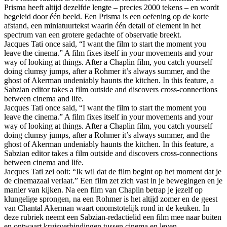
Prisma heeft altijd dezelfde lengte – precies 2000 tekens – en wordt
begeleid door één beeld. Een Prisma is een oefening op de korte
afstand, een miniatuurtekst waarin één detail of element in het
spectrum van een grotere gedachte of observatie breekt.
Jacques Tati once said, “I want the film to start the moment you
leave the cinema.” A film fixes itself in your movements and your
way of looking at things. After a Chaplin film, you catch yourself
doing clumsy jumps, after a Rohmer it’s always summer, and the
ghost of Akerman undeniably haunts the kitchen. In this feature, a
Sabzian editor takes a film outside and discovers cross-connections
between cinema and life.
Jacques Tati once said, “I want the film to start the moment you
leave the cinema.” A film fixes itself in your movements and your
way of looking at things. After a Chaplin film, you catch yourself
doing clumsy jumps, after a Rohmer it’s always summer, and the
ghost of Akerman undeniably haunts the kitchen. In this feature, a
Sabzian editor takes a film outside and discovers cross-connections
between cinema and life.
Jacques Tati zei ooit: “Ik wil dat de film begint op het moment dat je
de cinemazaal verlaat.” Een film zet zich vast in je bewegingen en je
manier van kijken. Na een film van Chaplin betrap je jezelf op
klungelige sprongen, na een Rohmer is het altijd zomer en de geest
van Chantal Akerman waart onomstotelijk rond in de keuken. In
deze rubriek neemt een Sabzian-redactielid een film mee naar buiten
en ontwaart kruisverbindingen tussen cinema en leven.