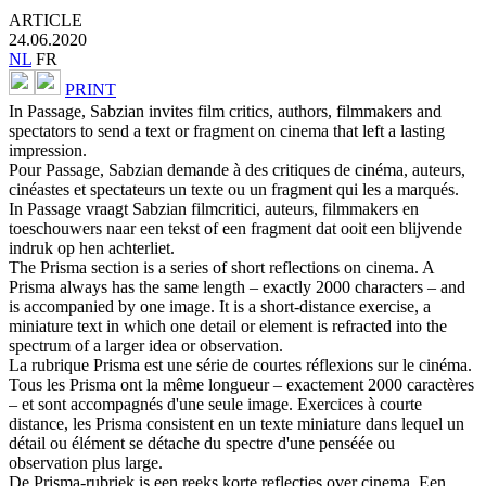
ARTICLE
24.06.2020
NL
FR
PRINT
In Passage, Sabzian invites film critics, authors, filmmakers and
spectators to send a text or fragment on cinema that left a lasting
impression.
Pour Passage, Sabzian demande à des critiques de cinéma, auteurs,
cinéastes et spectateurs un texte ou un fragment qui les a marqués.
In Passage vraagt Sabzian filmcritici, auteurs, filmmakers en
toeschouwers naar een tekst of een fragment dat ooit een blijvende
indruk op hen achterliet.
The Prisma section is a series of short reflections on cinema. A
Prisma always has the same length – exactly 2000 characters – and
is accompanied by one image. It is a short-distance exercise, a
miniature text in which one detail or element is refracted into the
spectrum of a larger idea or observation.
La rubrique Prisma est une série de courtes réflexions sur le cinéma.
Tous les Prisma ont la même longueur – exactement 2000 caractères
– et sont accompagnés d'une seule image. Exercices à courte
distance, les Prisma consistent en un texte miniature dans lequel un
détail ou élément se détache du spectre d'une penséée ou
observation plus large.
De Prisma-rubriek is een reeks korte reflecties over cinema. Een