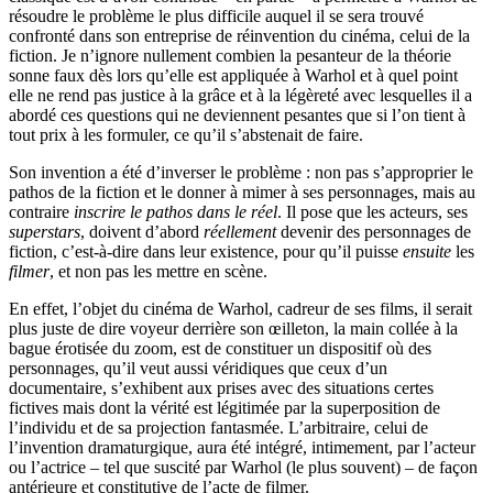
résoudre le problème le plus difficile auquel il se sera trouvé
confronté dans son entreprise de réinvention du cinéma, celui de la
fiction. Je n’ignore nullement combien la pesanteur de la théorie
sonne faux dès lors qu’elle est appliquée à Warhol et à quel point
elle ne rend pas justice à la grâce et à la légèreté avec lesquelles il a
abordé ces questions qui ne deviennent pesantes que si l’on tient à
tout prix à les formuler, ce qu’il s’abstenait de faire.
Son invention a été d’inverser le problème : non pas s’approprier le
pathos de la fiction et le donner à mimer à ses personnages, mais au
contraire
inscrire le pathos dans le réel
. Il pose que les acteurs, ses
superstars
, doivent d’abord
réellement
devenir des personnages de
fiction, c’est-à-dire dans leur existence, pour qu’il puisse
ensuite
les
filmer
, et non pas les mettre en scène.
En effet, l’objet du cinéma de Warhol, cadreur de ses films, il serait
plus juste de dire voyeur derrière son œilleton, la main collée à la
bague érotisée du zoom, est de constituer un dispositif où des
personnages, qu’il veut aussi véridiques que ceux d’un
documentaire, s’exhibent aux prises avec des situations certes
fictives mais dont la vérité est légitimée par la superposition de
l’individu et de sa projection fantasmée. L’arbitraire, celui de
l’invention dramaturgique, aura été intégré, intimement, par l’acteur
ou l’actrice – tel que suscité par Warhol (le plus souvent) – de façon
antérieure et constitutive de l’acte de filmer.