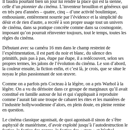
Il faudra pourtant bien un jour lui rendre la place qui est la sienne,
celle d’un
pionnier du cinéma
. L’inventeur brouillon et généreux qui
en très peu d'années – quatre, cinq – d’une activité boulimique,
enthousiaste, entièrement nourrie par l’évidence et la simplicité du
désir et de rien d'autre, a recréé à son propre usage tout un univers
de cinéma, dans sa pratique concrète comme dans sa cosmogonie,
imposant qu’on pourrait réinventer toujours, tout le temps, toutes les
règles du cinéma.
Débutant avec sa caméra 16 mm dans le champ restreint de
l’expérimentation, il est parti du noir et blanc, du silence des
primitifs, puis pas à pas, étape par étape, il a redécouvert, selon ses
propres termes, les jalons de l’évolution du cinéma. Le son d’abord,
la couleur ensuite, la fiction enfin, et c’est là, je crois, que se situe le
noyau le plus passionnant de son œuvre.
Comme on a parfois pris Cocteau à la légère, on a pris Warhol à la
légère. On a vu du dérisoire dans ce groupe de marginaux qu’il avait
constitué en famille autour de lui et qui s'appliquait à reproduire
comme l’aurait fait une troupe de cabaret les rites et les manières de
l’industrie hollywoodienne d’alors, en plein doute, en pleine remise
en question.
Le cinéma classique agonisait, de quoi agonisait-il sinon de s’être
asphyxié de maniérisme, d’avoir exploité jusqu’à l’autodestruction le