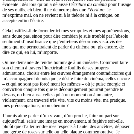
évidente : dès lors qu’on a délaissé
l’écriture du cinéma
pour l’usage
de ses outils, eh bien, il ne demeure plus que
l’écriture
. Je
m’exprime mal, on ne revient ni à la théorie ni à la critique, on
accepte enfin d’écrire.
Cela justifie-t-il de formuler ici mes scrupules et mes appréhensions,
sans doute pas, sinon pour dire combien je suis troublé par l’absolu
sentiment d’insuffisance que j’entretiens désormais vis-à-vis des
mots qui me permettraient de parler du cinéma ou, pis encore, de
dire ce qui, en lui, m’importe.
On me demande de rendre hommage à un cinéaste. Comment faire
son chemin à travers l’inextricable fouillis de ses propres
admirations, choisir entre les œuvres étrangement contradictoires qui
m’accompagnent depuis que je désire faire du cinéma, celles encore
– et qui ne sont pas forcé ment les mêmes – où je puise énergie et
conviction chaque fois que le découragement pourrait prendre le
dessus, ou bien aussi celles qui à un moment ou à un autre,
violemment, ont traversé très vite, vite ou moins vite, ma pratique,
mes préoccupations, mon chemin ?
J’aurais aimé parler d’un vivant, d’un proche, faire un pari sur
aujourd’hui, saisir une image en mouvement, si fugitive soit-elle,
plutôt que d’aller rendre mes respects à l’autel des ancêtres, déposer
une gerbe de roses sur telle ou telle plaque commémorative. Je