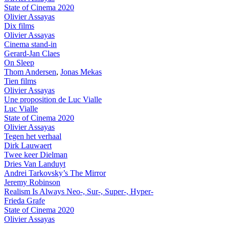
State of Cinema 2020
Olivier Assayas
Dix films
Olivier Assayas
Cinema stand-in
Gerard-Jan Claes
On Sleep
Thom Andersen
,
Jonas Mekas
Tien films
Olivier Assayas
Une proposition de Luc Vialle
Luc Vialle
State of Cinema 2020
Olivier Assayas
Tegen het verhaal
Dirk Lauwaert
Twee keer Dielman
Dries Van Landuyt
Andrei Tarkovsky’s The Mirror
Jeremy Robinson
Realism Is Always Neo-, Sur-, Super-, Hyper-
Frieda Grafe
State of Cinema 2020
Olivier Assayas