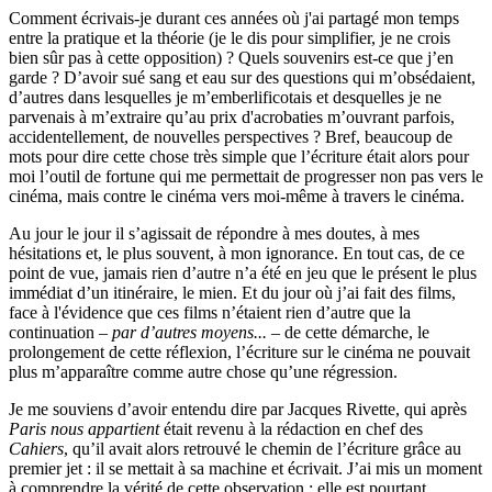
Comment écrivais-je durant ces années où j'ai partagé mon temps
entre la pratique et la théorie (je le dis pour simplifier, je ne crois
bien sûr pas à cette opposition) ? Quels souvenirs est-ce que j’en
garde ? D’avoir sué sang et eau sur des questions qui m’obsédaient,
d’autres dans lesquelles je m’emberlificotais et desquelles je ne
parvenais à m’extraire qu’au prix d'acrobaties m’ouvrant parfois,
accidentellement, de nouvelles perspectives ? Bref, beaucoup de
mots pour dire cette chose très simple que l’écriture était alors pour
moi l’outil de fortune qui me permettait de progresser non pas vers le
cinéma, mais contre le cinéma vers moi-même à travers le cinéma.
Au jour le jour il s’agissait de répondre à mes doutes, à mes
hésitations et, le plus souvent, à mon ignorance. En tout cas, de ce
point de vue, jamais rien d’autre n’a été en jeu que le présent le plus
immédiat d’un itinéraire, le mien. Et du jour où j’ai fait des films,
face à l'évidence que ces films n’étaient rien d’autre que la
continuation –
par d’autres moyens...
– de cette démarche, le
prolongement de cette réflexion, l’écriture sur le cinéma ne pouvait
plus m’apparaître comme autre chose qu’une régression.
Je me souviens d’avoir entendu dire par Jacques Rivette, qui après
Paris nous appartient
était revenu à la rédaction en chef des
Cahiers
, qu’il avait alors retrouvé le chemin de l’écriture grâce au
premier jet : il se mettait à sa machine et écrivait. J’ai mis un moment
à comprendre la vérité de cette observation ; elle est pourtant