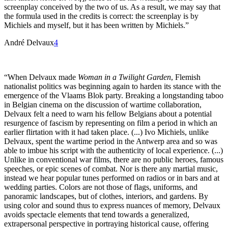
screenplay conceived by the two of us. As a result, we may say that
the formula used in the credits is correct: the screenplay is by
Michiels and myself, but it has been written by Michiels.”
André Delvaux
4
“When Delvaux made
Woman in a Twilight Garden
, Flemish
nationalist politics was beginning again to harden its stance with the
emergence of the Vlaams Blok party. Breaking a longstanding taboo
in Belgian cinema on the discussion of wartime collaboration,
Delvaux felt a need to warn his fellow Belgians about a potential
resurgence of fascism by representing on film a period in which an
earlier flirtation with it had taken place. (...) Ivo Michiels, unlike
Delvaux, spent the wartime period in the Antwerp area and so was
able to imbue his script with the authenticity of local experience. (...)
Unlike in conventional war films, there are no public heroes, famous
speeches, or epic scenes of combat. Nor is there any martial music,
instead we hear popular tunes performed on radios or in bars and at
wedding parties. Colors are not those of flags, uniforms, and
panoramic landscapes, but of clothes, interiors, and gardens. By
using color and sound thus to express nuances of memory, Delvaux
avoids spectacle elements that tend towards a generalized,
extrapersonal perspective in portraying historical cause, offering