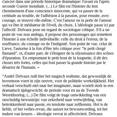
s'ancrer dans une période historique dramatique: l'avant en l'après
seconde Guerre mondiale. (...) Le film est l'histoire du lent
cheminement d'une conscience innocente, qui va passer de la
certitude au trouble, de l'adhésion à la passion, pour ensuite, avec
courage, se trouver elle-même. C'est l'amour ou la perte de l'amour
qui va être le médiateur de l'éveil, du choix. L'idéologie passe ici par
l'affectif. Delvaux pose un regard de sociologue critique. S'il a un
point de vue non ambigu, il propose des personnages qui remettent
l'histoire à une échelle individuelle: celle du droit à l'erreur, de la
souffrance, du courage ou de l'indignité. Son point de vue, celui de
Lieve, l'autorise à la fois d'être très critique avec “le petit clergé
flamand”, et, d'autre part, de s'éloigner de la réjouissance des scènes
d'épuration. En empruntant le petit bout de la lorgnette, il dit des
choses très fortes, celles qui font passer la grande histoire par le
désarroi de l'humain. »
“André Delvaux ruilt hier het magisch realisme, dat gewoonlijk de
boventoon voert in zijn oeuvre, voor de politieke werkelijkheid. Het
verhaal verschuift niet naar het imaginaire, maar wortelt sterk in een
dramatisch tijdsgewricht: de periode voor en na de Tweede
Wereldoorlog. (...) De film volgt de trage ontwikkeling van een
onschuldig bewustzijn: van zekerheid naar vertwijfeling, van
betrokkenheid naar passie, en tenslotte naar zelfkennis. Het is de
liefde, of het verlies ervan, die aanzet tot bewustwording, tot het
maken van keuzes – ideologie vervat in affectiviteit. Delvaux