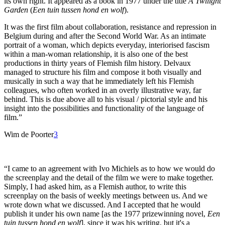
its own right. It appeared as a book in 1977 under the title
A Twilight
Garden
(
Een tuin tussen hond en wolf
).
It was the first film about collaboration, resistance and repression in
Belgium during and after the Second World War. As an intimate
portrait of a woman, which depicts everyday, interiorised fascism
within a man-woman relationship, it is also one of the best
productions in thirty years of Flemish film history. Delvaux
managed to structure his film and compose it both visually and
musically in such a way that he immediately left his Flemish
colleagues, who often worked in an overly illustrative way, far
behind. This is due above all to his visual / pictorial style and his
insight into the possibilities and functionality of the language of
film.”
Wim de Poorter
3
“I came to an agreement with Ivo Michiels as to how we would do
the screenplay and the detail of the film we were to make together.
Simply, I had asked him, as a Flemish author, to write this
screenplay on the basis of weekly meetings between us. And we
wrote down what we discussed. And I accepted that he would
publish it under his own name [as the 1977 prizewinning novel,
Een
tuin tussen hond en wolf
], since it was his writing. but it's a