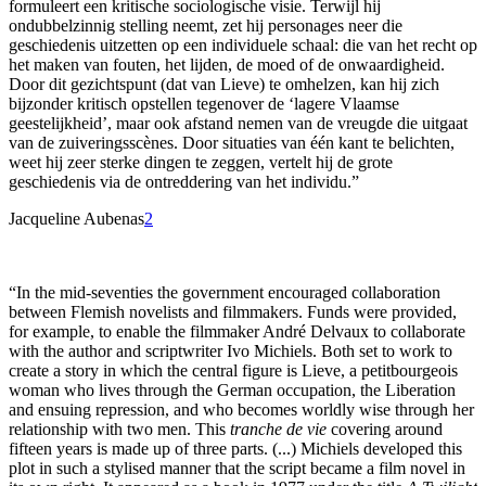
formuleert een kritische sociologische visie. Terwijl hij
ondubbelzinnig stelling neemt, zet hij personages neer die
geschiedenis uitzetten op een individuele schaal: die van het recht op
het maken van fouten, het lijden, de moed of de onwaardigheid.
Door dit gezichtspunt (dat van Lieve) te omhelzen, kan hij zich
bijzonder kritisch opstellen tegenover de ‘lagere Vlaamse
geestelijkheid’, maar ook afstand nemen van de vreugde die uitgaat
van de zuiveringsscènes. Door situaties van één kant te belichten,
weet hij zeer sterke dingen te zeggen, vertelt hij de grote
geschiedenis via de ontreddering van het individu.”
Jacqueline Aubenas
2
“In the mid-seventies the government encouraged collaboration
between Flemish novelists and filmmakers. Funds were provided,
for example, to enable the filmmaker André Delvaux to collaborate
with the author and scriptwriter Ivo Michiels. Both set to work to
create a story in which the central figure is Lieve, a petitbourgeois
woman who lives through the German occupation, the Liberation
and ensuing repression, and who becomes worldly wise through her
relationship with two men. This
tranche de vie
covering around
fifteen years is made up of three parts. (...) Michiels developed this
plot in such a stylised manner that the script became a film novel in