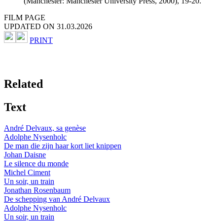
(Manchester: Manchester University Press, 2000), 19-20.
FILM PAGE
UPDATED ON 31.03.2026
PRINT
Related
Text
André Delvaux, sa genèse
Adolphe Nysenholc
De man die zijn haar kort liet knippen
Johan Daisne
Le silence du monde
Michel Ciment
Un soir, un train
Jonathan Rosenbaum
De schepping van André Delvaux
Adolphe Nysenholc
Un soir, un train