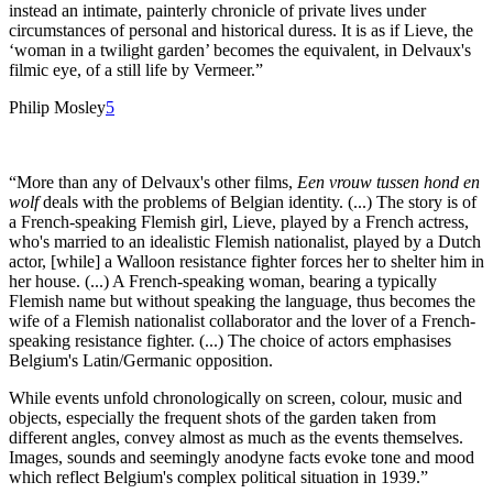
instead an intimate, painterly chronicle of private lives under
circumstances of personal and historical duress. It is as if Lieve, the
‘woman in a twilight garden’ becomes the equivalent, in Delvaux's
filmic eye, of a still life by Vermeer.”
Philip Mosley
5
“More than any of Delvaux's other films,
Een vrouw tussen hond en
wolf
deals with the problems of Belgian identity. (...) The story is of
a French-speaking Flemish girl, Lieve, played by a French actress,
who's married to an idealistic Flemish nationalist, played by a Dutch
actor, [while] a Walloon resistance fighter forces her to shelter him in
her house. (...) A French-speaking woman, bearing a typically
Flemish name but without speaking the language, thus becomes the
wife of a Flemish nationalist collaborator and the lover of a French-
speaking resistance fighter. (...) The choice of actors emphasises
Belgium's Latin/Germanic opposition.
While events unfold chronologically on screen, colour, music and
objects, especially the frequent shots of the garden taken from
different angles, convey almost as much as the events themselves.
Images, sounds and seemingly anodyne facts evoke tone and mood
which reflect Belgium's complex political situation in 1939.”