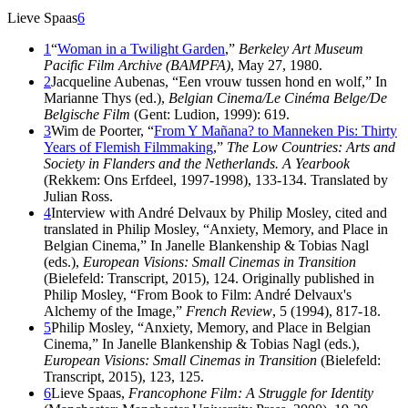
Lieve Spaas
6
1
“
Woman in a Twilight Garden
,”
Berkeley Art Museum
Pacific Film Archive (BAMPFA)
, May 27, 1980.
2
Jacqueline Aubenas, “Een vrouw tussen hond en wolf,” In
Marianne Thys (ed.),
Belgian Cinema/Le Cinéma Belge/De
Belgische Film
(Gent: Ludion, 1999): 619.
3
Wim de Poorter, “
From Y Mañana? to Manneken Pis: Thirty
Years of Flemish Filmmaking
,”
The Low Countries: Arts and
Society in Flanders and the Netherlands. A Yearbook
(Rekkem: Ons Erfdeel, 1997-1998), 133-134. Translated by
Julian Ross.
4
Interview with André Delvaux by Philip Mosley, cited and
translated in Philip Mosley, “Anxiety, Memory, and Place in
Belgian Cinema,” In Janelle Blankenship & Tobias Nagl
(eds.),
European Visions: Small Cinemas in Transition
(Bielefeld: Transcript, 2015), 124. Originally published in
Philip Mosley, “From Book to Film: André Delvaux's
Alchemy of the Image,”
French Review
, 5 (1994), 817-18.
5
Philip Mosley, “Anxiety, Memory, and Place in Belgian
Cinema,” In Janelle Blankenship & Tobias Nagl (eds.),
European Visions: Small Cinemas in Transition
(Bielefeld:
Transcript, 2015), 123, 125.
6
Lieve Spaas,
Francophone Film: A Struggle for Identity