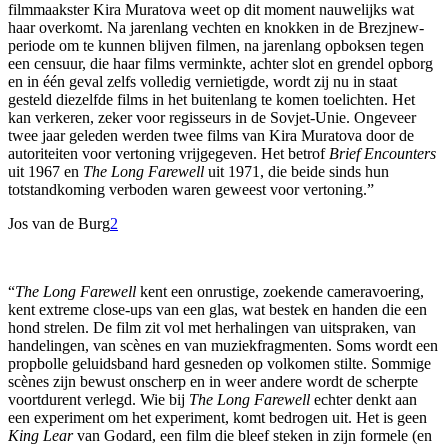
filmmaakster Kira Muratova weet op dit moment nauwelijks wat
haar overkomt. Na jarenlang vechten en knokken in de Brezjnew-
periode om te kunnen blijven filmen, na jarenlang opboksen tegen
een censuur, die haar films verminkte, achter slot en grendel opborg
en in één geval zelfs volledig vernietigde, wordt zij nu in staat
gesteld diezelfde films in het buitenlang te komen toelichten. Het
kan verkeren, zeker voor regisseurs in de Sovjet-Unie. Ongeveer
twee jaar geleden werden twee films van Kira Muratova door de
autoriteiten voor vertoning vrijgegeven. Het betrof
Brief Encounters
uit 1967 en
The
Long Farewell
uit 1971, die beide sinds hun
totstandkoming verboden waren geweest voor vertoning.”
Jos van de Burg
2
“
The Long Farewell
kent een onrustige, zoekende cameravoering,
kent extreme close-ups van een glas, wat bestek en handen die een
hond strelen. De film zit vol met herhalingen van uitspraken, van
handelingen, van scènes en van muziekfragmenten. Soms wordt een
propbolle geluidsband hard gesneden op volkomen stilte. Sommige
scènes zijn bewust onscherp en in weer andere wordt de scherpte
voortdurent verlegd. Wie bij
The Long Farewell
echter denkt aan
een experiment om het experiment, komt bedrogen uit. Het is geen
King Lear
van Godard, een film die bleef steken in zijn formele (en