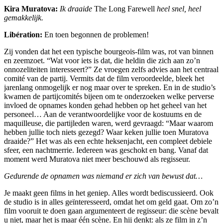
Kira Muratova:
Ik draaide
The Long Farewell
heel snel, heel
gemakkelijk.
Libération:
En toen begonnen de problemen!
Zij vonden dat het een typische bourgeois-film was, rot van binnen
en zeemzoet. “Wat voor iets is dat, die heldin die zich aan zo’n
onnozeliteiten interesseert?” Ze vroegen zelfs advies aan het centraal
comité van de partij. Vermits dat de film veroordeelde, bleek het
jarenlang onmogelijk er nog maar over te spreken. En in de studio’s
kwamen de partijcomités bijeen om te onderzoeken welke perverse
invloed de opnames konden gehad hebben op het geheel van het
personeel… Aan de verantwoordelijke voor de kostuums en de
maquilleuse, die partijleden waren, werd gevraagd: “Maar waarom
hebben jullie toch niets gezegd? Waar keken jullie toen Muratova
draaide?” Het was als een echte heksenjacht, een compleet debiele
sfeer, een nachtmerrie. Iedereen was geschokt en bang. Vanaf dat
moment werd Muratova niet meer beschouwd als regisseur.
Gedurende de opnamen was niemand er zich van bewust dat…
Je maakt geen films in het geniep. Alles wordt bediscussieerd. Ook
de studio is in alles geïnteresseerd, omdat het om geld gaat. Om zo’n
film vooruit te doen gaan argumenteert de regisseur: die scène bevalt
u niet, maar het is maar één scène. En hij denkt: als ze film in z’n