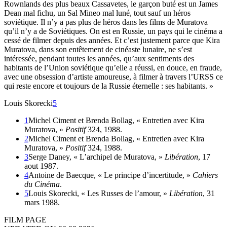
Rownlands des plus beaux Cassavetes, le garçon buté est un James
Dean mal fichu, un Sal Mineo mal luné, tout sauf un héros
soviétique. Il n’y a pas plus de héros dans les films de Muratova
qu’il n’y a de Soviétiques. On est en Russie, un pays qui le cinéma a
cessé de filmer depuis des années. Et c’est justement parce que Kira
Muratova, dans son entêtement de cinéaste lunaire, ne s’est
intéressée, pendant toutes les années, qu’aux sentiments des
habitants de l’Union soviétique qu’elle a réussi, en douce, en fraude,
avec une obsession d’artiste amoureuse, à filmer à travers l’URSS ce
qui reste encore et toujours de la Russie éternelle : ses habitants. »
Louis Skorecki
5
1
Michel Ciment et Brenda Bollag, « Entretien avec Kira
Muratova, »
Positif
324, 1988.
2
Michel Ciment et Brenda Bollag, « Entretien avec Kira
Muratova, »
Positif
324, 1988.
3
Serge Daney, « L’archipel de Muratova, »
Libération
, 17
aout 1987.
4
Antoine de Baecque, « Le principe d’incertitude, »
Cahiers
du Cinéma
.
5
Louis Skorecki, « Les Russes de l’amour, »
Libération
, 31
mars 1988.
FILM PAGE