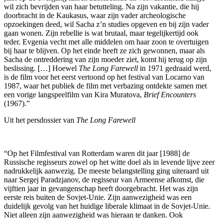
wil zich bevrijden van haar betutteling. Na zijn vakantie, die hij
doorbracht in de Kaukasus, waar zijn vader archeologische
opzoekingen deed, wil Sacha z’n studies opgeven en bij zijn vader
gaan wonen. Zijn rebellie is wat brutaal, maar tegelijkertijd ook
teder. Evgenia vecht met alle middelen om haar zoon te overtuigen
bij haar te blijven. Op het einde heeft ze zich gewonnen, maar als
Sacha de ontreddering van zijn moeder ziet, komt hij terug op zijn
beslissing. […] Hoewel
The Long Farewell
in 1971 gedraaid werd,
is de film voor het eerst vertoond op het festival van Locarno van
1987, waar het publiek de film met verbazing ontdekte samen met
een vorige langspeelfilm van Kira Muratova,
Brief Encounters
(1967).”
Uit het persdossier van
The Long Farewell
“Op het Filmfestival van Rotterdam waren dit jaar [1988] de
Russische regisseurs zowel op het witte doel als in levende lijve zeer
nadrukkelijk aanwezig. De meeste belangstelling ging uiteraard uit
naar Sergej Paradzjanov, de regisseur van Armeense afkomst, die
vijftien jaar in gevangenschap heeft doorgebracht. Het was zijn
eerste reis buiten de Sovjet-Unie. Zijn aanwezigheid was een
duidelijk gevolg van het huidige liberale klimaat in de Sovjet-Unie.
Niet alleen zijn aanwezigheid was hieraan te danken. Ook