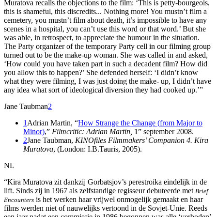
Muratova recalls the objections to the film: ‘This is petty-bourgeois,
this is shameful, this discredits... Nothing more! You mustn’t film a
cemetery, you mustn’t film about death, it’s impossible to have any
scenes in a hospital, you can’t use this word or that word.’ But she
was able, in retrospect, to appreciate the humour in the situation.
The Party organizer of the temporary Party cell in our filming group
turned out to be the make-up woman. She was called in and asked,
‘How could you have taken part in such a decadent film? How did
you allow this to happen?’ She defended herself: ‘I didn’t know
what they were filming, I was just doing the make- up, I didn’t have
any idea what sort of ideological diversion they had cooked up.’”
Jane Taubman
2
1
Adrian Martin, “
How Strange the Change (from Major to
Minor)
,”
Filmcritic: Adrian Martin,
1” september 2008.
2
Jane Taubman,
KINOfiles Filmmakers’ Companion 4. Kira
Muratova
, (London: I.B.Tauris, 2005).
NL
“Kira Muratova zit dankzij Gorbatsjov’s perestroika eindelijk in de
lift. Sinds zij in 1967 als zelfstandige regisseur debuteerde met
Brief
is het werken haar vrijwel onmogelijk gemaakt en haar
Encounters
films werden niet of nauwelijks vertoond in de Sovjet-Unie. Reeds
een jaar nadat een commissie in 1986 begonnen was alle ‘verboden’