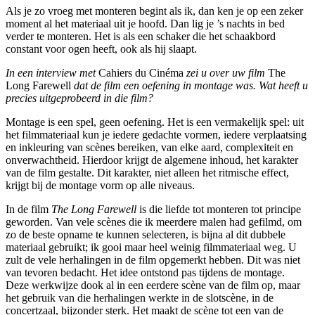
Als je zo vroeg met monteren begint als ik, dan ken je op een zeker
moment al het materiaal uit je hoofd. Dan lig je ’s nachts in bed
verder te monteren. Het is als een schaker die het schaakbord
constant voor ogen heeft, ook als hij slaapt.
In een interview met
Cahiers du Cinéma
zei u over uw film
The
Long Farewell
dat de film een oefening in montage was. Wat heeft u
precies uitgeprobeerd in die film?
Montage is een spel, geen oefening. Het is een vermakelijk spel: uit
het filmmateriaal kun je iedere gedachte vormen, iedere verplaatsing
en inkleuring van scènes bereiken, van elke aard, complexiteit en
onverwachtheid. Hierdoor krijgt de algemene inhoud, het karakter
van de film gestalte. Dit karakter, niet alleen het ritmische effect,
krijgt bij de montage vorm op alle niveaus.
In de film
The Long Farewell
is die liefde tot monteren tot principe
geworden. Van vele scènes die ik meerdere malen had gefilmd, om
zo de beste opname te kunnen selecteren, is bijna al dit dubbele
materiaal gebruikt; ik gooi maar heel weinig filmmateriaal weg. U
zult de vele herhalingen in de film opgemerkt hebben. Dit was niet
van tevoren bedacht. Het idee ontstond pas tijdens de montage.
Deze werkwijze dook al in een eerdere scène van de film op, maar
het gebruik van die herhalingen werkte in de slotscène, in de
concertzaal, bijzonder sterk. Het maakt de scène tot een van de