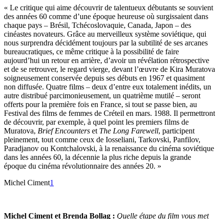
« Le critique qui aime découvrir de talentueux débutants se souvient
des années 60 comme d’une époque heureuse où surgissaient dans
chaque pays – Brésil, Tchécoslovaquie, Canada, Japon – des
cinéastes novateurs. Grâce au merveilleux système soviétique, qui
nous surprendra décidément toujours par la subtilité de ses arcanes
bureaucratiques, ce même critique à la possibilité de faire
aujourd’hui un retour en arrière, d’avoir un révélation rétrospective
et de se retrouver, le regard vierge, devant l’œuvre de Kira Muratova
soigneusement conservée depuis ses débuts en 1967 et quasiment
non diffusée. Quatre films – deux d’entre eux totalement inédits, un
autre distribué parcimonieusement, un quatrième mutilé – seront
offerts pour la première fois en France, si tout se passe bien, au
Festival des films de femmes de Créteil en mars. 1988. Il permettront
de découvrir, par exemple, à quel point les premiers films de
Muratova,
Brief Encounters
et
The Long Farewell
, participent
pleinement, tout comme ceux de Iosseliani, Tarkovski, Panfilov,
Paradjanov ou Kontchalovski, à la renaissance du cinéma soviétique
dans les années 60, la décennie la plus riche depuis la grande
époque du cinéma révolutionnaire des années 20. »
Michel Ciment
1
Michel Ciment et Brenda Bollag :
Quelle étape du film vous met