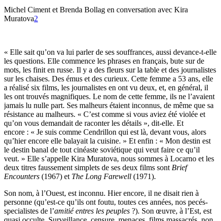
Michel Ciment et Brenda Bollag en conversation avec Kira
Muratova
2
« Elle sait qu’on va lui parler de ses souffrances, aussi devance-t-elle
les questions. Elle commence les phrases en français, bute sur de
mots, les finit en russe. Il y a des fleurs sur la table et des journalistes
sur les chaises. Des émus et des curieux. Cette femme a 53 ans, elle
a réalisé six films, les journalistes en ont vu deux, et, en général, il
les ont trouvés magnifiques. Le nom de cette femme, ils ne l’avaient
jamais lu nulle part. Ses malheurs étaient inconnus, de même que sa
résistance au malheurs. « C’est comme si vous aviez été violée et
qu’on vous demandait de raconter les détails », dit-elle. Et
encore : « Je suis comme Cendrillon qui est là, devant vous, alors
qu’hier encore elle balayait la cuisine. » Et enfin : « Mon destin est
le destin banal de tout cinéaste soviétique qui veut faire ce qu’il
veut. » Elle s’appelle Kira Muratova, nous sommes à Locarno et les
deux titres faussement simplets de ses deux films sont
Brief
Encounters
(1967) et
The Long Farewell
(1971).
Son nom, à l’Ouest, est inconnu. Hier encore, il ne disait rien à
personne (qu’est-ce qu’ils ont foutu, toutes ces années, nos pecés-
specialistes de l’
amitié entres les peuples
?). Son œuvre, à l’Est, est
quasi occulte. Surveillance, censure, menaces, films massacrés, non