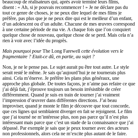
beaucoup de réalisateurs qui, après avoir terminé leurs films,
disent : « Ah, si je pouvais recommencer ! » Je ne déclare pas du
tout ce genre de choses, je ne peux dire lequel de mes films je
préfère, pas plus que je ne peux dire qui est le meilleur d’un enfant,
d’un adolescent ou d’un adulte. Chacune de mes œuvres correspond
à une certaine période de ma vie. A chaque fois que l’on conquiert
quelque chose de nouveau, quelque chose de se perd. Mais cela n’a
rien à voir avec l’idée du progrès.
Mais pourquoi pour
The Long Farewell
cette évolution vers le
fragmentaire ? Etait-ce dû, en partie, au sujet ?
Non, je ne le pense pas. Le sujet aurait pu être tout autre. Le style
serait resté le même. Je sais qu’aujourd’hui je ne tournerais plus
ainsi. Cela m’énerve. Je préfère les plans plus généraux, une
approche plus globale. De toutes façons, je n’aime pas refaire ce que
j’ai déjà fait, j’éprouve toujours un besoin irrésistible de créer
différemment. Quand je suis en train de tourner j’ai vraiment
l’impression d’œuvrer dans différentes directions. J’ai beau
improviser, quand je monte le film je découvre que tout concorde,
que ces lignes qui semblaient diverger en fait se rejoignent. Le film
que j’ai tourné ne m’intéresse plus, non pas parce qu’il n’est plus
intéressant mais parce que c’est un stade de la connaissance que j’ai
dépassé. Par exemple je sais que je peux tourner avec des acteurs
non professionnels, alors cela ne m’excite plus autant de le faire.