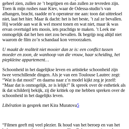
geheel zien, zullen ze ’t begrijpen en dan zullen ze tevreden zijn.
Toen ik mijn rushes naar Kiev, waar de Odessa-studio’s van
afhangen, bracht, raadde m’n operateur me aan: toon dat uittreksel
niet, laat het hier. Maar ik dacht: het is het beste, ’t zal ze bevallen.
Hij woelde aan wat ik wel moest tonen en wat niet, maar ik was
ervan overtuigd iets moois, iets prachtigs te maken. ’t Leek me
onmogelijk dat het hen niet zou bevallen. Ik begrijp nog altijd niet
waarom de film zo’n schandaal kon veroorzaken.
U maakt de realiteit niet mooier dan ze is: een conflict tussen
moeder en zoon, de wanhoop van die vrouw, haar scheiding, het
piepkleine appartement…
Schoonheid in het dagelijkse leven en artistieke schoonheid zijn
twee verschillende dingen. Als je van een Toulouse Lautrec zegt:
“Wat is dat mooi!” en daarna naar z’n model kijkt zeg je jezelf:
“Maar dat is onmogelijk, ze is lelijk!” Ik spreek over de esthetiek als
ik dat schilderij bekijk, zij die kritiek op me hebben spreken over de
schoonheid in het dagelijks leven.
Libération
in gesprek met Kira Muratova
5
“Filmen geeft mij veel plezier. Ik houd van het beroep en van het