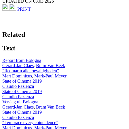
UPDATED ON 03.03.2026
PRINT
Related
Text
Report from Bologna
Gerard-Jan Claes
,
Bram Van Beek
“Ik omarm alle toevalligheden”
Mart Dominicus
,
Mark-Paul Meyer
State of Cinema 2019
Claudio Pazienza
State of Cinema 2019
Claudio Pazienza
Verslag uit Bologna
Gerard-Jan Claes
,
Bram Van Beek
State of Cinema 2019
Claudio Pazienza
“I embrace every coincidence”
Mart Dominicus
,
Mark-Paul Meyer