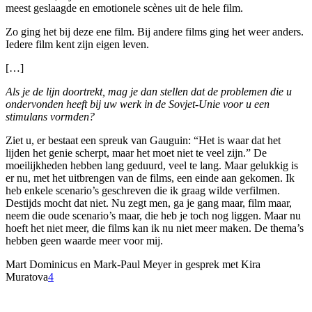
meest geslaagde en emotionele scènes uit de hele film.
Zo ging het bij deze ene film. Bij andere films ging het weer anders.
Iedere film kent zijn eigen leven.
[…]
Als je de lijn doortrekt, mag je dan stellen dat de problemen die u
ondervonden heeft bij uw werk in de Sovjet-Unie voor u een
stimulans vormden?
Ziet u, er bestaat een spreuk van Gauguin: “Het is waar dat het
lijden het genie scherpt, maar het moet niet te veel zijn.” De
moeilijkheden hebben lang geduurd, veel te lang. Maar gelukkig is
er nu, met het uitbrengen van de films, een einde aan gekomen. Ik
heb enkele scenario’s geschreven die ik graag wilde verfilmen.
Destijds mocht dat niet. Nu zegt men, ga je gang maar, film maar,
neem die oude scenario’s maar, die heb je toch nog liggen. Maar nu
hoeft het niet meer, die films kan ik nu niet meer maken. De thema’s
hebben geen waarde meer voor mij.
Mart Dominicus en Mark-Paul Meyer in gesprek met Kira
Muratova
4