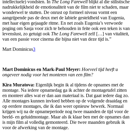
intellectuele) vondsten. In
The Long Farewell
blijkt al die stilistische
nadrukkelijkheid de emotionaliteit van de film niet te schaden, maar
wonderwel te stutten. De onrust op formeel niveau vormt een
aangrijpende pas de deux met de labiele gesteldheid van Eugenia,
met haar eigen gejaagde ritme. En net zoals Eugenia’s verwoede
poging om Sasja voor zich te behouden in feite ook een teken is van
levenslust, zo getuigt ook
The Long Farewell
zelf […] van vitaliteit,
van een passie voor cinema die bijna niet van deze tijd is.”
Mart Dominicus
3
Mart Dominicus en Mark-Paul Meyer:
Hoeveel tijd heeft u
ongeveer nodig voor het monteren van een film?
Kira Muratova:
Eigenlijk begin ik al tijdens de opnames met de
montage. Na iedere opnamedag ga ik achter de montagetafel zitten
en monteer alles wat er dan aan materiaal is. Dat gaat iedere dag zo.
Alle montages kunnen invloed hebben op de volgende draaidag en
op eerdere montages, die ik dan weer opnieuw bewerk. Normaal
krijgen wij na de opnameperiode nog twee maanden de tijd voor de
beeld- en geluidmontage. Maar als ik klaar ben met de opnames dan
is mijn film al volledig gemonteerd. Die twee maanden gebruik ik
voor de afwerking van de montage.