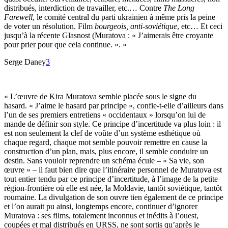
distribués, interdiction de travailler, etc.… Contre
The Long
Farewell
, le comité central du parti ukrainien à même pris la peine
de voter un résolution. Film
bourgeois, anti-soviétique
, etc… Et ceci
jusqu’à la récente Glasnost (Muratova : « J’aimerais être croyante
pour prier pour que cela continue. ». »
Serge Daney
3
« L’œuvre de Kira Muratova semble placée sous le signe du
hasard. « J’aime le hasard par principe », confie-t-elle d’ailleurs dans
l’un de ses premiers entretiens « occidentaux » lorsqu’on lui de
mande de définir son style. Ce principe d’incertitude va plus loin : il
est non seulement la clef de voûte d’un système esthétique où
chaque regard, chaque mot semble pouvoir remettre en cause la
construction d’un plan, mais, plus encore, il semble conduire un
destin. Sans vouloir reprendre un schéma écule – « Sa vie, son
œuvre » – il faut bien dire que l’itinéraire personnel de Muratova est
tout entier tendu par ce principe d’incertitude, à l’image de la petite
région-frontière où elle est née, la Moldavie, tantôt soviétique, tantôt
roumaine. La divulgation de son ouvre tien également de ce principe
et l’on aurait pu ainsi, longtemps encore, continuer d’ignorer
Muratova : ses films, totalement inconnus et inédits à l’ouest,
coupées et mal distribués en URSS, ne sont sortis qu’après le