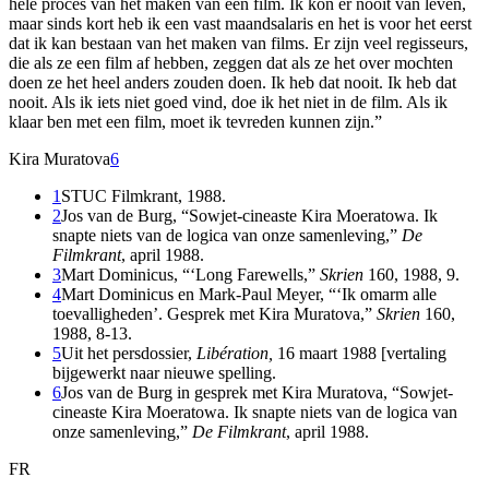
hele proces van het maken van een film. Ik kon er nooit van leven,
maar sinds kort heb ik een vast maandsalaris en het is voor het eerst
dat ik kan bestaan van het maken van films. Er zijn veel regisseurs,
die als ze een film af hebben, zeggen dat als ze het over mochten
doen ze het heel anders zouden doen. Ik heb dat nooit. Ik heb dat
nooit. Als ik iets niet goed vind, doe ik het niet in de film. Als ik
klaar ben met een film, moet ik tevreden kunnen zijn.”
Kira Muratova
6
1
STUC Filmkrant, 1988.
2
Jos van de Burg, “Sowjet-cineaste Kira Moeratowa. Ik
snapte niets van de logica van onze samenleving,”
De
Filmkrant
, april 1988.
3
Mart Dominicus, “‘Long Farewells,”
Skrien
160, 1988, 9.
4
Mart Dominicus en Mark-Paul Meyer, “‘Ik omarm alle
toevalligheden’. Gesprek met Kira Muratova,”
Skrien
160,
1988, 8-13.
5
Uit het persdossier,
Libération,
16 maart 1988 [vertaling
bijgewerkt naar nieuwe spelling.
6
Jos van de Burg in gesprek met Kira Muratova, “Sowjet-
cineaste Kira Moeratowa. Ik snapte niets van de logica van
onze samenleving,”
De Filmkrant
, april 1988.
FR