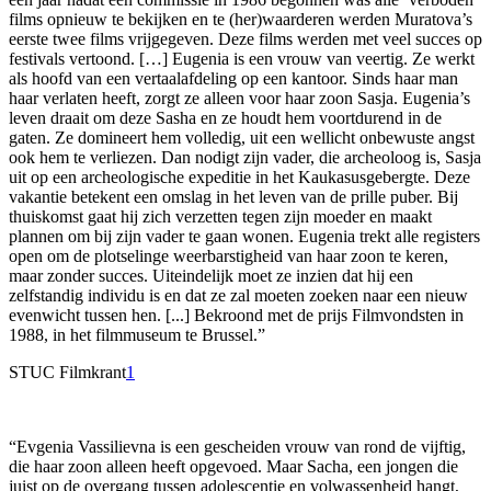
films opnieuw te bekijken en te (her)waarderen werden Muratova’s
eerste twee films vrijgegeven. Deze films werden met veel succes op
festivals vertoond. […] Eugenia is een vrouw van veertig. Ze werkt
als hoofd van een vertaalafdeling op een kantoor. Sinds haar man
haar verlaten heeft, zorgt ze alleen voor haar zoon Sasja. Eugenia’s
leven draait om deze Sasha en ze houdt hem voortdurend in de
gaten. Ze domineert hem volledig, uit een wellicht onbewuste angst
ook hem te verliezen. Dan nodigt zijn vader, die archeoloog is, Sasja
uit op een archeologische expeditie in het Kaukasusgebergte. Deze
vakantie betekent een omslag in het leven van de prille puber. Bij
thuiskomst gaat hij zich verzetten tegen zijn moeder en maakt
plannen om bij zijn vader te gaan wonen. Eugenia trekt alle registers
open om de plotselinge weerbarstigheid van haar zoon te keren,
maar zonder succes. Uiteindelijk moet ze inzien dat hij een
zelfstandig individu is en dat ze zal moeten zoeken naar een nieuw
evenwicht tussen hen. [...] Bekroond met de prijs Filmvondsten in
1988, in het filmmuseum te Brussel.”
STUC Filmkrant
1
“Evgenia Vassilievna is een gescheiden vrouw van rond de vijftig,
die haar zoon alleen heeft opgevoed. Maar Sacha, een jongen die
juist op de overgang tussen adolescentie en volwassenheid hangt,