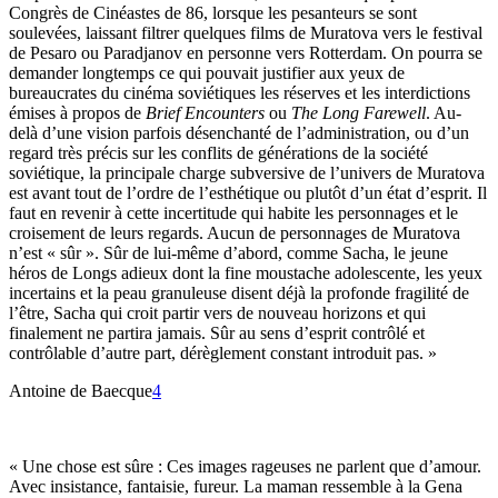
Congrès de Cinéastes de 86, lorsque les pesanteurs se sont
soulevées, laissant filtrer quelques films de Muratova vers le festival
de Pesaro ou Paradjanov en personne vers Rotterdam. On pourra se
demander longtemps ce qui pouvait justifier aux yeux de
bureaucrates du cinéma soviétiques les réserves et les interdictions
émises à propos de
Brief Encounters
ou
The Long Farewell
. Au-
delà d’une vision parfois désenchanté de l’administration, ou d’un
regard très précis sur les conflits de générations de la société
soviétique, la principale charge subversive de l’univers de Muratova
est avant tout de l’ordre de l’esthétique ou plutôt d’un état d’esprit. Il
faut en revenir à cette incertitude qui habite les personnages et le
croisement de leurs regards. Aucun de personnages de Muratova
n’est « sûr ». Sûr de lui-même d’abord, comme Sacha, le jeune
héros de Longs adieux dont la fine moustache adolescente, les yeux
incertains et la peau granuleuse disent déjà la profonde fragilité de
l’être, Sacha qui croit partir vers de nouveau horizons et qui
finalement ne partira jamais. Sûr au sens d’esprit contrôlé et
contrôlable d’autre part, dérèglement constant introduit pas. »
Antoine de Baecque
4
« Une chose est sûre : Ces images rageuses ne parlent que d’amour.
Avec insistance, fantaisie, fureur. La maman ressemble à la Gena